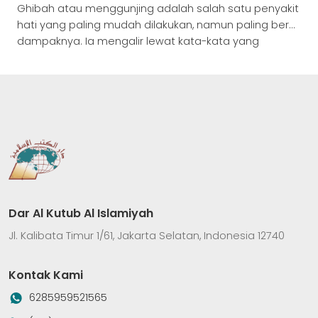
Ghibah atau menggunjing adalah salah satu penyakit
hati yang paling mudah dilakukan, namun paling berat
dampaknya. Ia mengalir lewat kata-kata yang
tampak sepele, tetapi mencederai kehormatan
sesama dan menggelapkan hati pelakunya. Dalam
Risalah Qusyairiyah (Cet. Dar Al-Kutub al-Islamiyah:
Jakarta, hal. 198), Imam Al-Qusyairi memberikan
perhatian besar kepada bahaya ghibah, bahkan
mengumpulkan kisah para sufi yang […]
Dar Al Kutub Al Islamiyah
Jl. Kalibata Timur 1/61, Jakarta Selatan, Indonesia 12740
Kontak Kami
6285959521565