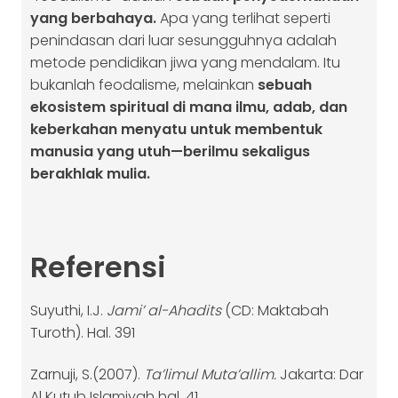
yang berbahaya.
Apa yang terlihat seperti
penindasan dari luar sesungguhnya adalah
metode pendidikan jiwa yang mendalam. Itu
bukanlah feodalisme, melainkan
sebuah
ekosistem spiritual di mana ilmu, adab, dan
keberkahan menyatu untuk membentuk
manusia yang utuh—berilmu sekaligus
berakhlak mulia.
Referensi
Suyuthi, I.J.
Jami’ al-Ahadits
(CD: Maktabah
Turoth). Hal. 391
Zarnuji, S.(2007).
Ta’limul Muta’allim.
Jakarta: Dar
Al Kutub Islamiyah hal. 41