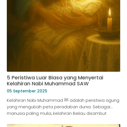
5 Peristiwa Luar Biasa yang Menyertai
Kelahiran Nabi Muhammad SAW
05 September 2025
Kelahiran Nabi Muhammad ﷺ adalah peristiwa agung
yang mengubah peta peradaban dunia. Sebagai
manusia paling mulia, kelahiran Beliau disambut
dengan berbagai peristiwa luar biasa (irhâshât) yang
menjadi tanda akan datangnya seorang Nabi