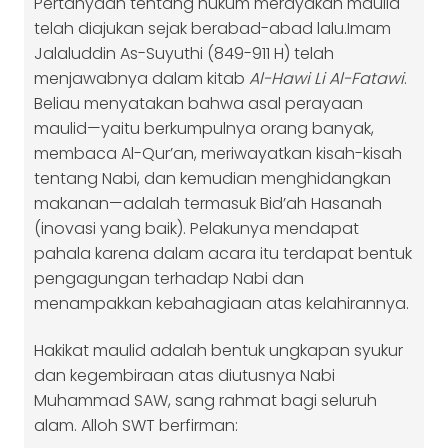
Pertanyaan tentang hukum merayakan maulid
telah diajukan sejak berabad-abad lalu.Imam
Jalaluddin As-Suyuthi (849-911 H) telah
menjawabnya dalam kitab
Al-Hawi Li Al-Fatawi
.
Beliau menyatakan bahwa asal perayaan
maulid—yaitu berkumpulnya orang banyak,
membaca Al-Qur’an, meriwayatkan kisah-kisah
tentang Nabi, dan kemudian menghidangkan
makanan—adalah termasuk Bid’ah Hasanah
(inovasi yang baik). Pelakunya mendapat
pahala karena dalam acara itu terdapat bentuk
pengagungan terhadap Nabi dan
menampakkan kebahagiaan atas kelahirannya.
Hakikat maulid adalah bentuk ungkapan syukur
dan kegembiraan atas diutusnya Nabi
Muhammad SAW, sang rahmat bagi seluruh
alam. Alloh SWT berfirman: