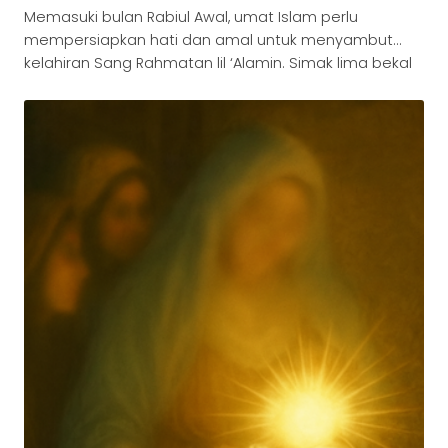
Memasuki bulan Rabiul Awal, umat Islam perlu
mempersiapkan hati dan amal untuk menyambut
kelahiran Sang Rahmatan lil ‘Alamin. Simak lima bekal
spiritual berikut agar peringatan Maulid Nabi tahun ini
lebih bermakna. Pada hari ini, kita sudah memasuki
bulan di mana sosok makhluk paling mulia lahir ke
dunia, Baginda Nabi Muhammad ﷺ, yakni bulan Rabiul
Awal […]