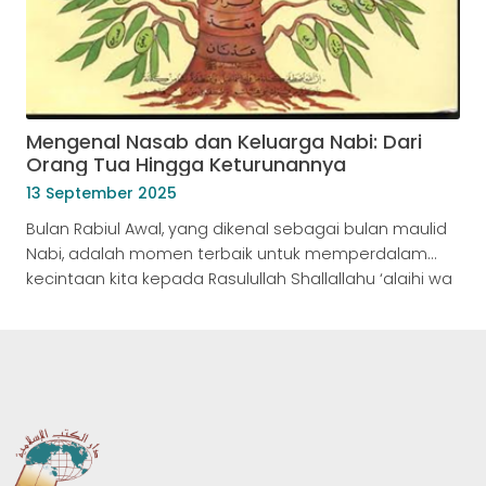
Mengenal Nasab dan Keluarga Nabi: Dari
Orang Tua Hingga Keturunannya
13 September 2025
Bulan Rabiul Awal, yang dikenal sebagai bulan maulid
Nabi, adalah momen terbaik untuk memperdalam
kecintaan kita kepada Rasulullah Shallallahu ‘alaihi wa
Sallam. Salah satu caranya adalah dengan mengenal
garis keturunan (nasab) dan keluarga besar Beliau.
Jangan sampai kita lebih hafal silsilah artis atau publik
figur daripada nasab manusia paling mulia di muka
bumi ini. Artikel […]