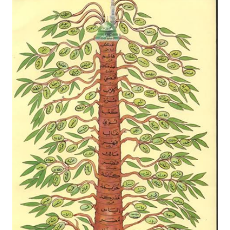
penutup. Peristiwa-peristiwa ini menunjukkan bahwa
meskipun Beliau adalah manusia, namun Beliau
bukanlah manusia biasa. Sebagaimana diungkapkan
dalam syair: محمد بشر لا كالبشر # […]