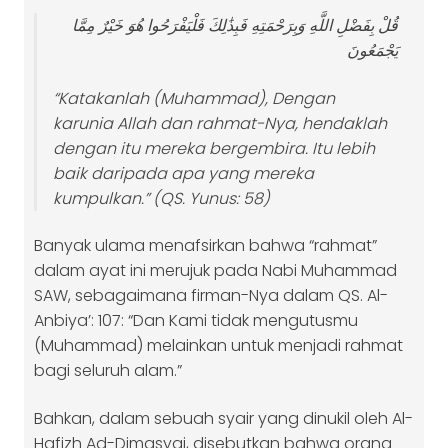
قُلْ بِفَضْلِ اللَّهِ وَبِرَحْمَتِهِ فَبِذَٰلِكَ فَلْيَفْرَحُوا هُوَ خَيْرٌ مِمَّا
يَجْمَعُونَ
“Katakanlah (Muhammad), Dengan
karunia Allah dan rahmat-Nya, hendaklah
dengan itu mereka bergembira. Itu lebih
baik daripada apa yang mereka
kumpulkan.” (QS. Yunus: 58)
Banyak ulama menafsirkan bahwa “rahmat”
dalam ayat ini merujuk pada Nabi Muhammad
SAW, sebagaimana firman-Nya dalam QS. Al-
Anbiya’: 107: “Dan Kami tidak mengutusmu
(Muhammad) melainkan untuk menjadi rahmat
bagi seluruh alam.”
Bahkan, dalam sebuah syair yang dinukil oleh Al-
Hafizh Ad-Dimasyqi, disebutkan bahwa orang