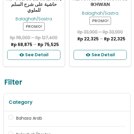
حاشية على شرح السلم
IKHWAN
للملوي
Balaghah/Sastra
Balaghah/Sastra
PROMO!
PROMO!
Rp
33,900
–
Rp
33,900
Rp
116,000
–
Rp
127,400
Rp
22,325
–
Rp
22,325
Rp
68,875
–
Rp
75,525
See Detail
See Detail
Filter
Category
Bahasa Arab