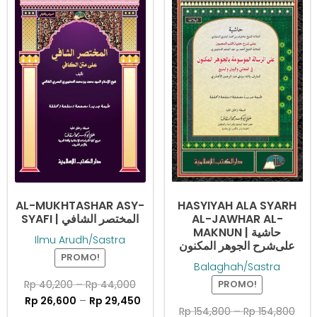
ini
ini
memiliki
memiliki
beberapa
beberapa
varian.
varian.
Pilihan
Pilihan
ini
ini
dapat
dapat
diambil
diambil
di
di
halaman
halaman
produk
produk
AL-MUKHTASHAR ASY-
HASYIYAH ALA SYARH
SYAFI | ﺍﻟﻤﺨﺘﺼﺮ ﺍﻟﺸﺎﻓﻲ
AL-JAWHAR AL-
MAKNUN | ﺣﺎﺷﻴﺔ
Ilmu Arudh/Sastra
ﻋﻠﻰشرح ﺍﻟﺠﻮﻫﺮ ﺍﻟﻤﻜﻨﻮﻥ
PROMO!
Balaghah/Sastra
Rp
40,200
–
Rp
44,000
PROMO!
Rp
26,600
–
Rp
29,450
Rp
154,800
–
Rp
154,800