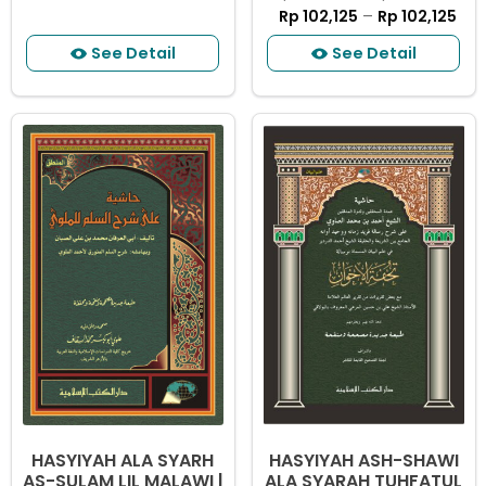
Rp
102,125
–
Rp
102,125
See Detail
See Detail
Produk
Produk
ini
ini
memiliki
memiliki
beberapa
beberapa
varian.
varian.
Pilihan
Pilihan
ini
ini
dapat
dapat
diambil
diambil
di
di
halaman
halaman
produk
produk
HASYIYAH ALA SYARH
HASYIYAH ASH-SHAWI
AS-SULAM LIL MALAWI |
ALA SYARAH TUHFATUL