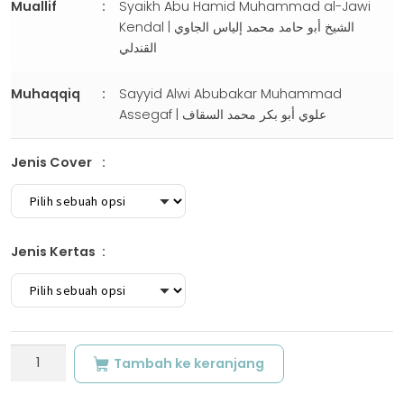
Muallif
Syaikh Abu Hamid Muhammad al-Jawi
Kendal | ﺍﻟﺸﻴﺦ ﺃﺑو ﺣﺎﻣﺪ ﻣﺤﻤﺪ ﺇﻟﻴﺎﺱ ﺍﻟﺠﺎﻭﻱ
ﺍﻟﻘﻨﺪﻟﻲ
Muhaqqiq
Sayyid Alwi Abubakar Muhammad
Assegaf | علوي أبو بكر محمد السقاف
Jenis Cover
Jenis Kertas
Kuantitas
Tambah ke keranjang
AS-
SALSAL