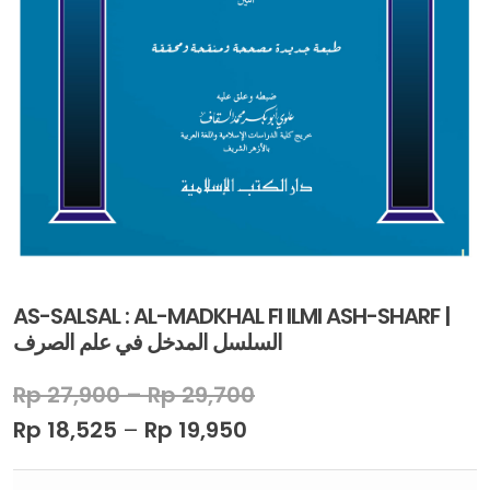
AS-SALSAL : AL-MADKHAL FI ILMI ASH-SHARF |
ﺍﻟﺴﻠﺴﻞ ﺍﻟﻤﺪﺧﻞ ﻓﻲ ﻋﻠﻢ ﺍﻟﺼﺮﻑ
Rp
27,900
–
Rp
29,700
Rp
18,525
–
Rp
19,950