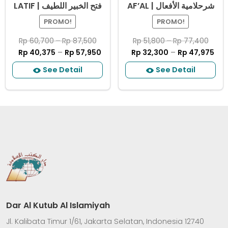
AF’AL | شرحلامية الأفعال
LATIF | ﻓﺘﺢ ﺍﻟﺨﺒﻴﺮ ﺍﻟﻠﻄﻴﻒ
PROMO!
PROMO!
Rp
60,700
–
Rp
87,500
Rp
51,800
–
Rp
77,400
Rp
40,375
–
Rp
57,950
Rp
32,300
–
Rp
47,975
See Detail
See Detail
Dar Al Kutub Al Islamiyah
Jl. Kalibata Timur 1/61, Jakarta Selatan, Indonesia 12740