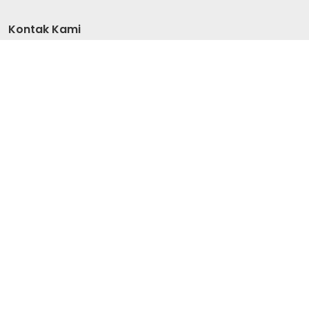
Kontak Kami
6285959521565
(021) 79197124
info@dkislamiyah.co.id
Senin - Jum'at
(08.00 - 17.00)
Lainnya
Produk Kami
Blog Kami
Metode Pembayaran