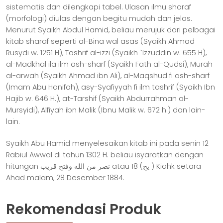
sistematis dan dilengkapi tabel. Ulasan ilmu sharaf
(morfologi) diulas dengan begitu mudah dan jelas.
Menurut Syaikh Abdul Hamid, beliau merujuk dari pelbagai
kitab sharaf seperti al-Bina wal asas (Syaikh Ahmad
Rusydi w. 1251 H), Tashrif al-izzi (Syaikh `Izzuddin w. 655 H),
al-Madkhal ila ilm ash-sharf (Syaikh Fath al-Qudsi), Murah
al-arwah (Syaikh Ahmad ibn Ali), al-Maqshud fi ash-sharf
(Imam Abu Hanifah), asy-Syafiyyah fi ilm tashrif (Syaikh Ibn
Hajib w. 646 H.), at-Tarshif (Syaikh Abdurrahman al-
Mursyidi), Alfiyah ibn Malik (Ibnu Malik w. 672 h.) dan lain-
lain.
Syaikh Abu Hamid menyelesaikan kitab ini pada senin 12
Rabiul Awwal di tahun 1302 H. beliau isyaratkan dengan
hitungan ﻧﺼﺮ ﻣﻦ ﺍﻟﻠﻪ ﻭﻓﺘﺢ ﻗﺮﻳﺐ atau 18 (ﻳﺢ ) Kiahk setara
Ahad malam, 28 Desember 1884.
Rekomendasi Produk