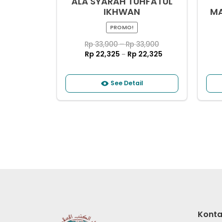
ALA SYARAH TUHFATUL
IKHWAN
MAKNU
PROMO!
Rp
33,900
–
Rp
33,900
Rp
22,325
Rp
22,325
–
See Detail
Konta