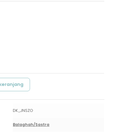
keranjang
DK_JNSZO
Balaghah/Sastra