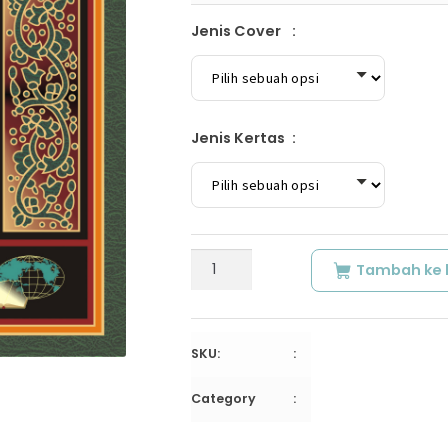
Jenis Cover
Jenis Kertas
Kuantitas
Tambah ke 
HASYIYAH
ALA
SYARH
AS-
SKU:
SULAM
LIL
Category
MALAWI
|