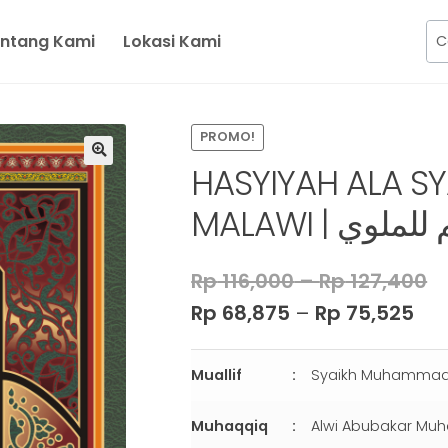
ntang Kami
Lokasi Kami
PROMO!
HASYIYAH ALA SY
MALAWI | 
Rp
116,000
–
Rp
127,400
Rp
68,875
–
Rp
75,525
Muallif
Muhaqqiq