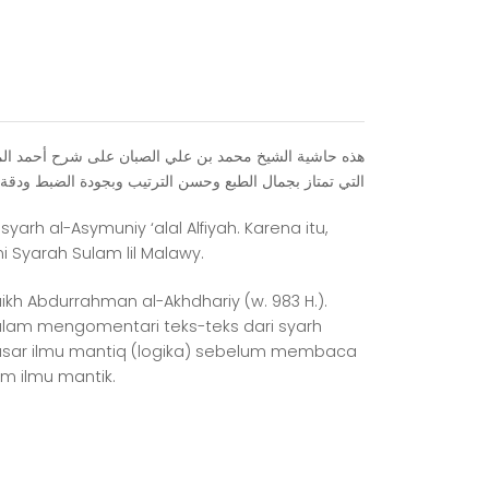
ﺍﻟﺘﻲ ﺗﻤﺘﺎﺯ ﺑﺠﻤﺎﻝ ﺍﻟﻄﺒﻊ ﻭﺣﺴﻦ ﺍﻟﺘﺮﺗﻴﺐ ﻭﺑﺠﻮﺩﺓ ﺍﻟﻀﺒﻂ ﻭﺩﻗﺔ 
rh al-Asymuniy ‘alal Alfiyah. Karena itu,
i Syarah Sulam lil Malawy.
h Abdurrahman al-Akhdhariy (w. 983 H.).
lam mengomentari teks-teks dari syarh
 dasar ilmu mantiq (logika) sebelum membaca
m ilmu mantik.