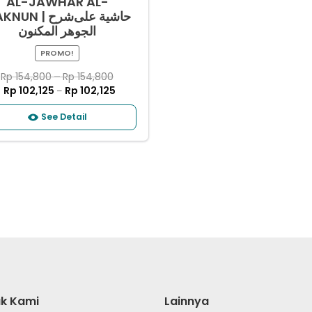
AL-JAWHAR AL-
N | ﺣﺎﺷﻴﺔ ﻋﻠﻰشرح
ﺍﻟﺠﻮﻫﺮ ﺍﻟﻤﻜﻨﻮﻥ
PROMO!
Rp
154,800
–
Rp
154,800
Rp
102,125
Rp
102,125
–
See Detail
k Kami
Lainnya