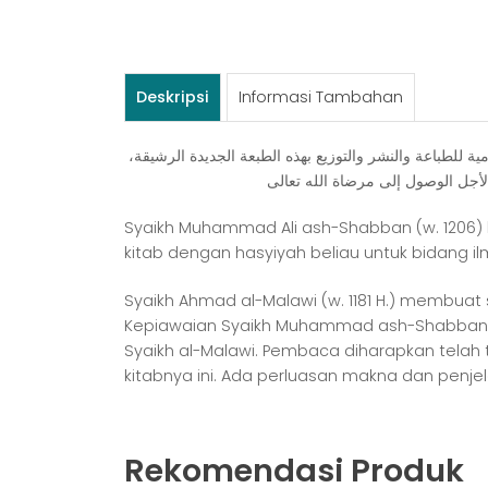
Deskripsi
Informasi Tambahan
ﻫﺬﻩ ﺣﺎﺷﻴﺔ ﺍﻟﺸﻴﺦ ﻣﺤﻤﺪ ﺑﻦ ﻋﻠﻲ ﺍﻟﺼﺒﺎﻥ ﻋﻠﻰ ﺷﺮﺡ ﺃﺣﻤﺪ ﺍﻟﻤﻠﻮﻱ ﻋﻠﻰ ﺍﻟﺴﻠﻢ ﺍﻟﻤﻨﻮﺭﻕ ﻟﻠﺸﻴﺦ ﻋﺒﺪ ﺍﻟﺮﺣﻤﻦ ﺍﻷﺧﻀﺮﻱ. ﺗﻘﺪﻣﻬﺎ ﺩﺍﺭ ﺍﻟﻜﺘﺐ ﺍﻹﺳﻼﻣﻴﺔ ﻟﻠﻄﺒﺎﻋﺔ ﻭﺍﻟﻨﺸﺮ ﻭﺍﻟﺘﻮﺯﻳﻊ ﺑﻬﺬﻩ ﺍﻟﻄﺒﻌﺔ ﺍﻟﺠﺪﻳﺪﺓ ﺍﻟﺮﺷﻴﻘﺔ،
 ﻷﺟﻞ ﺍﻟﻮﺻﻮﻝ ﺇﻟﻰ ﻣﺮﺿﺎﺓ ﺍﻟﻠﻪ ﺗﻌﺎﻟﻰ
Syaikh Muhammad Ali ash-Shabban (w. 1206) ban
kitab dengan hasyiyah beliau untuk bidang il
Syaikh Ahmad al-Malawi (w. 1181 H.) membua
Kepiawaian Syaikh Muhammad ash-Shabban da
Syaikh al-Malawi. Pembaca diharapkan telah 
kitabnya ini. Ada perluasan makna dan penj
Rekomendasi Produk