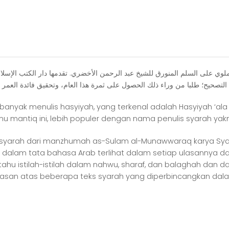
حاشية
على
شرح
السلم
للملوي
ﺍﻟﺘﺼﺤﻴﺢ؛ ﻃﻠﺒﺎ ﻣﻦ ﻭﺭﺍﺀ ﺫﻟﻚ ﺍﻟﺤﺼﻮﻝ ﻋﻠﻰ ﺛﻤﺮﺓ ﻫﺬﺍ ﺍﻟﻌﺎﻡ، ﻭﺗﺤﻘﻴﻖ ﻓﺎﺋﺪﺓ ﺍﻟﻌﻤﺮ
yak menulis hasyiyah, yang terkenal adalah Hasyiyah ‘ala sya
mu mantiq ini, lebih populer dengan nama penulis syarah yakn
t syarah dari manzhumah as-Sulam al-Munawwaraq karya Syaik
lam tata bahasa Arab terlihat dalam setiap ulasannya da
tahu istilah-istilah dalam nahwu, sharaf, dan balaghah dan
elasan atas beberapa teks syarah yang diperbincangkan dala