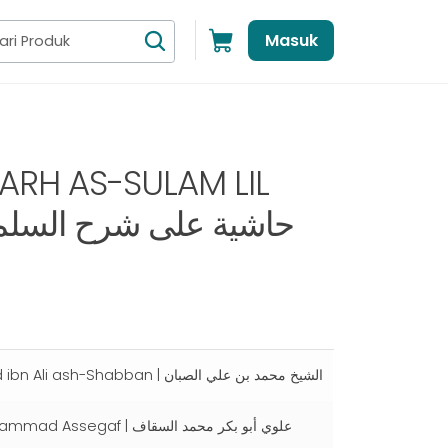
Masuk
ARH AS-SULAM LIL
حاشية على شرح السلم للملوي
Syaikh Muhammad ibn Ali ash-Shabban | ﺍﻟﺸﻴﺦ ﻣﺤﻤﺪ ﺑﻦ ﻋﻠﻲ ﺍﻟﺼﺒﺎﻥ
Alwi Abubakar Muhammad Assegaf | علوي أبو بكر محمد السقاف