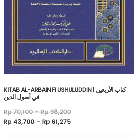
KITAB AL-ARBAIN FI USHULUDDIN | ﻛﺘﺎﺏ ﺍﻷﺭﺑﻌﻴﻦ
ﻓﻲ ﺃﺻﻮﻝ ﺍﻟﺪﻳﻦ
Rp
70,100
–
Rp
98,200
Rp
43,700
–
Rp
61,275