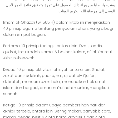
ﻭﺷﺮﺣﻬﺎ، ﻃﻠﺒﺎ ﻣﻦ ﻭﺭﺍﺀ ﺫﻟﻚ ﺍﻟﺤﺼﻮﻝ ﻋﻠﻰ ﺛﻤﺮﺓ ﻭﺗﺤﻘﻴﻖ ﻓﺎﺋﺪﺓ ﺍﻟﻌﻤﺮ ﻷﺟﻞ
ﺍﻟﻮﺻﻞ ﺇﻟﻰ ﻣﺮﺿﺎﺓ ﺍﻟﻠﻪ ﺍﻟﻜﺮﻳﻢ ﺍﻟﻮﻫﺎﺏ
Imam al-Ghazali (w. 505 H) dalam kitab ini menjelaskan
40 prinsip agama tentang penyucian rohani, yang dibagi
dalam empat bagian.
Pertama: 10 prinsip teologis antara lain: Dzat, taqdis,
qudrat, ilmu, iradah, sama’ & bashar, kalam, af ’al, Yaumul
Akhir, nubuwwah.
Kedua: 10 prinsip aktivitas lahiriyah antara lain: Shalat,
zakat dan sedekah, puasa, haji, qiraat al- Qur’an,
dzikrullah, mencari rezeki halal, menunaikan hak umat
islam dan bergaul, amar ma’ruf nahi munkar, mengikuti
sunnah.
Ketiga: 10 prinsip dalam upaya pembersihan hati dari
akhlak tercela, antara lain: Sering makan, banyak bicara,
marah, dengki, pelit & cinta harta, ambisius dan cinta