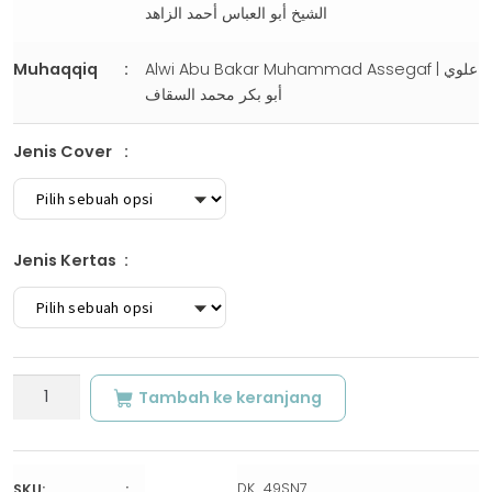
الشيخ أبو العباس أحمد الزاهد
Muhaqqiq
Alwi Abu Bakar Muhammad Assegaf | علوي
أبو بكر محمد السقاف
Jenis Cover
Jenis Kertas
Kuantitas
Tambah ke keranjang
MATAN
SITTIN
MAS’ALAH
|
DK_49SN7
SKU: