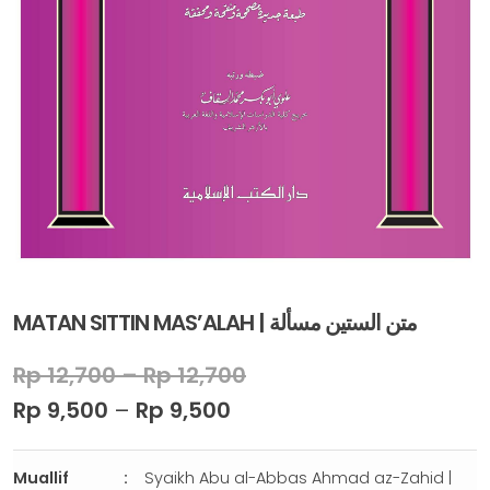
MATAN SITTIN MAS’ALAH | متن الستين مسألة
Rp
12,700
–
Rp
12,700
Rp
9,500
–
Rp
9,500
Muallif
Syaikh Abu al-Abbas Ahmad az-Zahid |