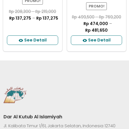
PROMO!
PROMO!
Rp
208,300
–
Rp
219,000
Rp
499,500
–
Rp
769,200
Rp
137,275
–
Rp
137,275
Rp
474,000
–
Rp
481,650
See Detail
See Detail
Dar Al Kutub Al Islamiyah
Jl. Kalibata Timur 1/61, Jakarta Selatan, Indonesia 12740