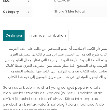
DK_XHC3P
SKU:
ﺷﺮﺡﺍﻟﻜﻴﻼﻧﻲ
Sharaf/ Morfologi
Category
Deskripsi
Informasi Tambahan
ﺗﺴﺮ ﺩﺍﺭ ﺍﻟﻜﺘﺐ ﺍﻹﺳﻼﻣﻴﺔ ﺃﻥ ﺗﻘﺪﻡ ﻟﻠﻤﺒﺘﺪﺋﻴﻦ ﻣﻦ ﻃﻠﺒﺔ ﻋﻠﻢ ﺍﻟﻠﻐﺔ ﺍﻟﻌﺮﺑﻴﺔ
ﻛﺘﺎﺏ ﺷﺮﺡ ﺍﻟﻌﻼﻣﺔ ﺃﺑﻲ ﺍﻟﺤﺴﻦ ﻋﻠﻲ ﺍﺑﻦ ﻫﺸﺎﻡ ﺍﻟﻜﻴﻼﻧﻲ ﻟﺘﺼﺮﻳﻒ ﺍﻟﻌﺰﻱ.
ﺑﻬﺬﻩ ﺍﻟﻄﺒﻌﺔ ﺍﻟﺠﺪﻳﺪﺓ ﺍﻷﻧﻴﻘﺔ ﺍﻟﺠﻴﺪﺓ ﺍﻟﺮﺷﻴﻘﺔ ﺍﻟﺘﻲ ﺗﻤﺘﺎﺯ ﺑﺠﻤﺎﻝ ﺍﻟﻄﺒﻊ ﻭﺣﺴﻦ
ﺍﻟﺘﺮﺗﻴﺐ ﻭﺩﻗﺔ ﺍﻟﺘﺼﺤﻴﺢ، ﻛﻤﺎ ﺗﻤﺘﺎﺯ ﺑﻀﺒﻂ ﻣﺘﻦ ﺍﻟﺘﺼﺮﻳﻒ ﻟﻠﻌﺰﻱ ﺿﺒﻄﺎ ﻛﺎﻣﻼ،
ﺑﺠﺎﻧﺐ ﺗﺤﻠﻴﺔ ﺍﻟﻜﺘﺎﺏ ﺑﻌﻼﻣﺎﺕ ﺍﻟﺘﺮﻗﻴﻢ ﺍﻟﺘﻲ ﺧﻠﺖ ﻋﻨﻬﺎ ﺍﻟﻄﺒﻌﺎﺕ ﺍﻟﻤﺘﻘﺪﻣﺔ،
ﻭﺫﻟﻚ ﻟﻴﺴﻬﻞ ﻟﻠﻤﺒﺘﺪﺋﻴﻦ ﻓﻲ ﻫﺬﺍ ﺍﻟﻔﻦ ﻃﺮﻳﻖ ﺍﻟﻮﺻﻮﻝ ﺇﻟﻰ ﻓﻬﻢ ﻫﺬﺍ ﺍﻟﻜﺘﺎﺏ.
Salah satu kitab ilmu sharf yang sangat populer ditulis
oleh Syaikh ‘Izzuddin az- Zanjani (w. 655 H.) adalah kitab
al-`izzi fit tashrif atau tashrif al-’izzi. Kitab ini mengulas
perubahan bentuk kata (morfologi) dalam bahasa Arab