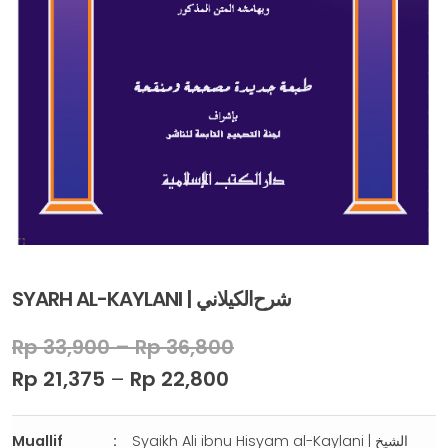
SYARH AL-KAYLANI | ﺷﺮﺡﺍﻟﻜﻴﻼﻧﻲ
Rp
33,900
–
Rp
36,800
Rp
21,375
–
Rp
22,800
Muallif
Syaikh Ali ibnu Hisyam al-Kaylani | الشيخ