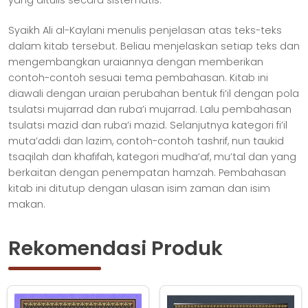
yang ditulis secara sistematis.
Syaikh Ali al-Kaylani menulis penjelasan atas teks-teks
dalam kitab tersebut. Beliau menjelaskan setiap teks dan
mengembangkan uraiannya dengan memberikan
contoh-contoh sesuai tema pembahasan. Kitab ini
diawali dengan uraian perubahan bentuk fi’il dengan pola
tsulatsi mujarrad dan ruba’i mujarrad. Lalu pembahasan
tsulatsi mazid dan ruba’i mazid. Selanjutnya kategori fi’il
muta’addi dan lazim, contoh-contoh tashrif, nun taukid
tsaqilah dan khafifah, kategori mudha’af, mu’tal dan yang
berkaitan dengan penempatan hamzah. Pembahasan
kitab ini ditutup dengan ulasan isim zaman dan isim
makan.
Rekomendasi Produk
Produk
Produk