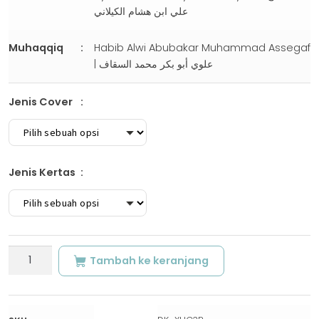
علي ابن هشام الكيلاني
Muhaqqiq
Habib Alwi Abubakar Muhammad Assegaf
| علوي أبو بكر محمد السقاف
Jenis Cover
Jenis Kertas
Kuantitas
Tambah ke keranjang
SYARH
AL-
KAYLANI
|