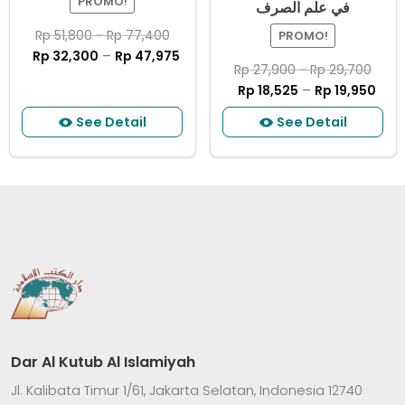
PROMO!
ﻓﻲ ﻋﻠﻢ ﺍﻟﺼﺮﻑ
Rp
51,800
–
Rp
77,400
PROMO!
Rp
32,300
–
Rp
47,975
Rp
27,900
–
Rp
29,700
Rp
18,525
–
Rp
19,950
See Detail
See Detail
Dar Al Kutub Al Islamiyah
Jl. Kalibata Timur 1/61, Jakarta Selatan, Indonesia 12740