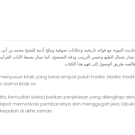
المواعظ
العصفورية
ﺩﻳﺚ ﺍﻟﻨﺒﻮﻳﺔ ﻣﻊ ﻓﻮﺍﺋﺪ ﺗﺎﺭﻳﺨﻴﺔ ﻭﺣﻜﺎﻳﺎﺕ ﺻﻮﻓﻴﺔ ﻭﻣﻠﺢ ﺃﺩﺑﻴﺔ ﻟﻠﺸﻴﺦ ﻣﺤﻤﺪ ﺑﻦ ﺃﺑﻲ
ﻲ ﺗﻤﺘﺎﺯ ﺑﺠﻤﺎﻝ ﺍﻟﻄﺒﻊ ﻭﺣﺴﻦ ﺍﻟﺘﺮﺗﻴﺐ ﻭﺩﻗﺔ ﺍﻟﺘﺼﺤﻴﺢ، ﻛﻤﺎ ﺗﻤﺘﺎﺯ ﺑﻀﺒﻂ ﺍﻵﻳﺎﺕ ﺍﻟﻘﺮﺁﻧﻴ
 menyusun kitab yang berisi empat puluh hadits. Hadits-hadi
tama kitab ini.
s, kemudian beliau berikan penjelasan yang dilengkapi dengan
dapat memotivasi pembacanya dan menggugah jiwa. Dibuka d
 kejadian di akhir zaman.