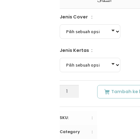
السقاف
Jenis Cover
Jenis Kertas
Kuantitas
Tambah ke 
SYARH
AL-
MAWA’IZH
AL-
SKU:
USHFURIYAH
|
Category
شرح