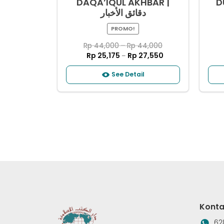
DAQA’IQUL AKHBAR |
D
ﺩﻗﺎﺋﻖ ﺍﻷﺧﺒﺎﺭ
PROMO!
Rp
44,000
–
Rp
44,000
Rp
25,175
Rp
27,550
–
See Detail
Konta
62