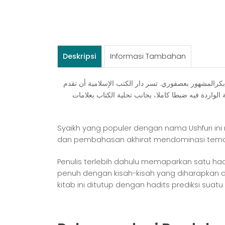
Deskripsi
Informasi Tambahan
 ﺑﻜﺮﺍﻟﻤﺸﻬﻮﺭ ﺑﻌﺼﻔﻮﺭﻱ. ﺗﺴﺮ ﺩﺍﺭ ﺍﻟﻜﺘﺐ ﺍﻹﺳﻼﻣﻴﺔ ﺃﻥ ﺗﻘﺪﻡ
ﺔ ﺍﻟﻮﺍﺭﺩﺓ ﻓﻴﻪ ﺿﺒﻄﺎ ﻛﺎﻣﻼ، ﺑﺠﺎﻧﺐ ﺗﺤﻠﻴﺔ ﺍﻟﻜﺘﺎﺏ ﺑﻌﻼﻣﺎﺕ
Syaikh yang populer dengan nama Ushfuri ini
dan pembahasan akhirat mendominasi tema u
Penulis terlebih dahulu memaparkan satu hadit
penuh dengan kisah-kisah yang diharapkan 
kitab ini ditutup dengan hadits prediksi suatu