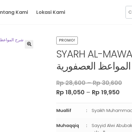
ntang Kami
Lokasi Kami
PROMO!
SYARH AL-MAWA’
لمواعظ العصفورية
Rp
28,600
–
Rp
30,600
Rp
18,050
–
Rp
19,950
Muallif
Muhaqqiq
Sayyid Alwi Abubakar Muh