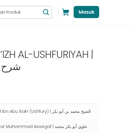
Masuk
IZH AL-USHFURIYAH |
شرح ا
Syaikh Muhammad Ibn Abu Bakr (Ushfury) | الشيخ محمد بن أبو بكر
ammad Assegaf | علوي أبو بكر محمد