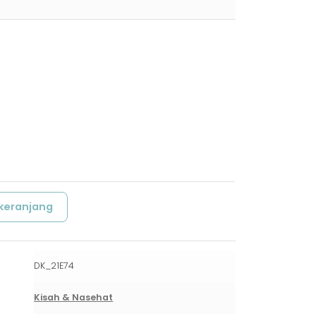
keranjang
DK_21E74
Kisah & Nasehat