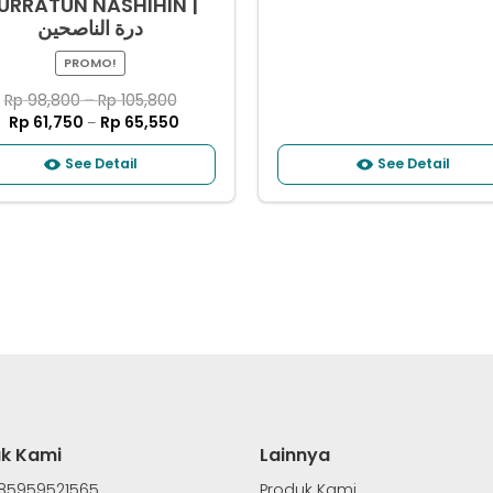
URRATUN NASHIHIN |
درة الناصحين
PROMO!
Rp
98,800
–
Rp
105,800
Rp
61,750
Rp
65,550
–
See Detail
See Detail
k Kami
Lainnya
85959521565
Produk Kami