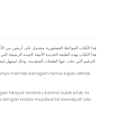
ﻫﺬﺍ ﺍﻟﻜﺘﺎﺏ ﺍﻟﻤﻮﺍﻋﻆ ﺍﻟﻌﺼﻔﻮﺭﻳﺔ ﻣﺸﺘﻤﻞ ﻋﻠﻰ ﺃﺭﺑﻌﻴﻦ ﻣﻦ ﺍﻷﺣﺎ
ﻫﺬﺍ ﺍﻟﻜﺘﺎﺏ ﺑﻬﺬﻩ ﺍﻟﻄﺒﻌﺔ ﺍﻟﺠﺪﻳﺪﺓ ﺍﻷﻧﻴﻘﺔ ﺍﻟﺠﻴﺪﺓ ﺍﻟﺮﺷﻴﻘﺔ ﺍﻟﺘ
ﺍﻟﺘﺮﻗﻴﻢ ﺍﻟﺘﻲ ﺧﻠﺖ ﻋﻨﻬﺎ ﺍﻟﻄﺒﻌﺎﺕ ﺍﻟﻤﺘﻘﺪﻣﺔ، ﻭﺫﻟﻚ ﻟﻴﺴﻬﻞ ﻟﻤﻄﺎﻟﻌﻴﻪ ﻃﺮﻳﻖ ﺍﻟﻮﺻﻮﻝ ﺇﻟﻰ ﻓﻬﻢ ﻫﺬﺍ ﺍﻟﻜﺘﺎﺏ.
tsnya memiliki beragam tema, kajian akhlak
 hikayat tertentu, karena itulah kitab ini
engan Hadits musalsal bil awwaliyah lalu