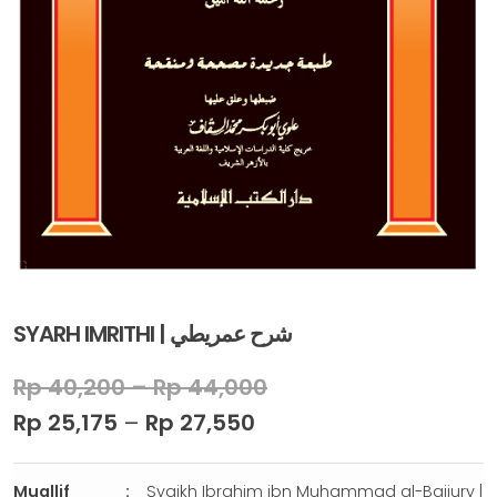
SYARH IMRITHI | ﺷﺮﺡ ﻋﻤﺮﻳﻄﻲ
Rp
40,200
–
Rp
44,000
Rp
25,175
–
Rp
27,550
Muallif
Syaikh Ibrahim ibn Muhammad al-Baijury |