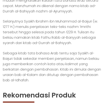
mudah menghafalkan kaidah tata bahasa Arab secara
cepat. Manzhumah ini dikenal dengan nama kitab ad-
Durrah al-Bahiyyah nazhm al-Ajrumiyyah.
Selanjutnya Syaikh Ibrahim ibn Muhammad al-Baijuri (w.
1277 H.) menulis penjelasan teks-teks nazhm ‘Imrithi
tersebut hingga selesai pada tahun 1229 H. Tulisan itu
beliau namakan kitab Fathu Rabb al-Bariyyah sebagai
syarah dari kitab ad-Durrah al-Bahiyyah.
Sebagai kitab tata bahasa Arab tentu saja Syaikh al-
Baijuri tidak sekedar memberi penjelasan, namun beliau
juga memberikan contoh kata atau kalimat yang
berkaitan dengan pembahasan. Kitab ini dimulai dengan
uraian bab al-Kalam dan ditutup dengan pembahasan
bab al-Idhafah.
Rekomendasi Produk