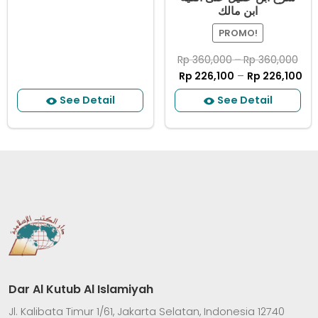
ابن مالك
PROMO!
Rp
360,000
–
Rp
360,000
Rp
226,100
–
Rp
226,100
See Detail
See Detail
Dar Al Kutub Al Islamiyah
Jl. Kalibata Timur 1/61, Jakarta Selatan, Indonesia 12740