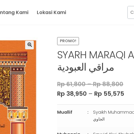
ntang Kami
Lokasi Kami
PROMO!
SYARH MARAQI AL-
ﻣﺮﺍﻗﻲ ﺍﻟﻌﺒﻮﺩﻳﺔ
Rp
61,800
–
Rp
88,800
Rp
38,950
–
Rp
55,575
Muallif
Syaikh Muhammad Nawawi al-B
الجاوي