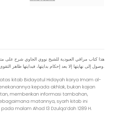
ﻫﺬﺍ ﻛﺘﺎﺏ ﻣﺮﺍﻗﻲ ﺍﻟﻌﺒﻮﺩﻳﺔ ﻟﻠﺸﻴﺦ ﻧﻮﻭﻱ ﺍﻟﺠﺎﻭﻱ ﺷﺮﺡ ﻋﻠﻰ ﻣﺘﻦ ﺑ
ﻭﺻﻮﻝ ﺇﻟﻰ ﻧﻬﺎﻳﺘﻬﺎ ﺇﻻ ﺑﻌﺪ ﺇﺣﻜﺎﻡ ﺑﺪﺍﻳﺘﻬﺎ، ﻓﺒﺪﺍﻳﺘﻬﺎ ﻇﺎﻫﺮ ﺍﻟﺘﻘﻮى ﻭﻧﻬﺎﻳﺘﻬﺎ ﺑﺎﻃﻦ ﺍﻟﺘﻘﻮى، ﻭﻻ ﻏﺜﻮﺭ ﻋﻠﻰ ﺑﺎﻃﻨﻬﺎ ﺇﻻ ﺑﻌﺪ ﺍﻟﻮﻗﻮﻑ ﻋﻠﻰ ﻇﺎﻫﺮﻫﺎ، ﻓﻼ ﻋﺎﻗﺒﺔ ﺇﻻ ﻟﻠﺘﻘﻮى ﻭﻻ ﻫﺪى ﺇﻻ ﻟﻠﻤﺘﻘﻴﻦ.
atas kitab Bidayatul Hidayah karya Imam al-
 Penekanannya kepada akhlak, bukan kajian
atan, memberikan informasi tambahan,
ebagaimana matannya, syarh kitab ini
lis pada malam Ahad 13 Dzulqa’dah 1289 H.