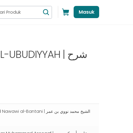
Masuk
UBUDIYYAH | ﺷﺮﺡ
antani | الشيخ محمد نووي بن عمر