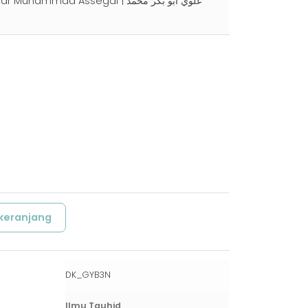
ammad Assegaf | علوي أبو بكر محمد
keranjang
DK_GYB3N
Ilmu Tauhid