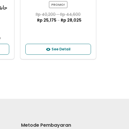
PROMO!
Rp
40,200
–
Rp
44,600
Rp
25,175
Rp
28,025
–
0
See Detail
Metode Pembayaran