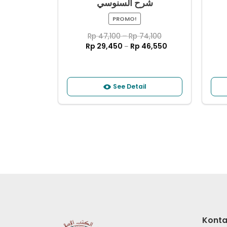
شرح ﺍﻟﺴﻨﻮﺳﻲ
PROMO!
Rp
47,100
–
Rp
74,100
Rp
29,450
Rp
46,550
–
See Detail
Konta