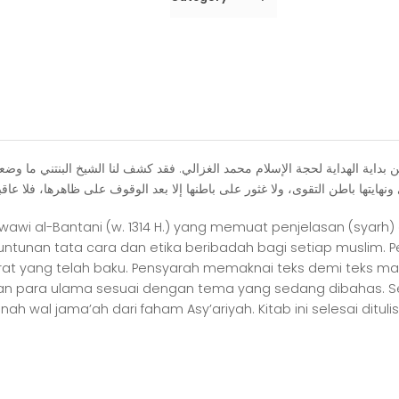
ﻣﺮﺍﻗﻲ
ﺍﻟﻌﺒﻮﺩﻳﺔ
ﺪﺍﻳﺔ ﺍﻟﻬﺪﺍﻳﺔ ﻟﺤﺠﺔ ﺍﻹﺳﻼﻡ ﻣﺤﻤﺪ ﺍﻟﻐﺰﺍﻟﻲ. ﻓﻘﺪ ﻛﺸﻒ ﻟﻨﺎ ﺍﻟﺸﻴﺦ ﺍﻟﺒﻨﺘﻨﻲ ﻣﺎ ﻭﺿﻌﻪ ﺍ
awi al-Bantani (w. 1314 H.) yang memuat penjelasan (syarh) 
i tuntunan tata cara dan etika beribadah bagi setiap muslim.
arat yang telah baku. Pensyarah memaknai teks demi teks m
pan para ulama sesuai dengan tema yang sedang dibahas. S
nnah wal jama’ah dari faham Asy’ariyah. Kitab ini selesai ditu