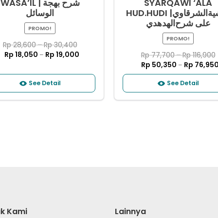
WASA’IL | شرح ﺑﻬﺠﺔ
SYARQAWI ‘ALA
HUD.HUDI |ﺣﺎﺷﻴﺔﺍﻟﺸﺮﻗﺎﻭﻱ
ﺍﻟﻮﺳﺎﺋﻞ
ﻋﻠﻰ ﺷﺮﺡﺍﻟﻬﺪﻫﺪﻱ
PROMO!
PROMO!
Rp
28,600
–
Rp
30,400
Rp
18,050
Rp
19,000
Rp
77,700
–
Rp
116,900
–
Rp
50,350
Rp
76,95
–
See Detail
See Detail
k Kami
Lainnya