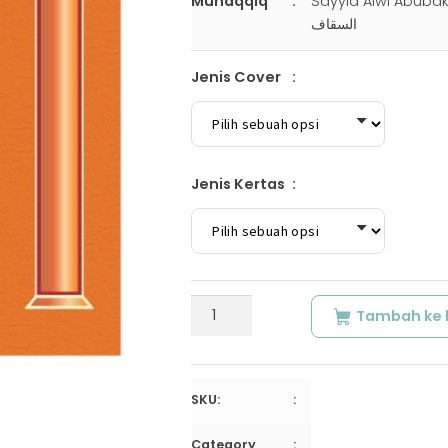
Muhaqqiq
Sayyid Alwi Abubakar Muh
السقاف
Jenis Cover
Jenis Kertas
Kuantitas
Tambah ke 
SYARH
MARAQI
AL-
UBUDIYYAH
SKU:
|
ﺷﺮﺡ
Category