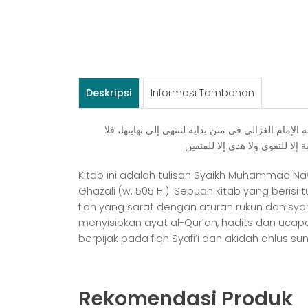
Deskripsi
Informasi Tambahan
ﻹﻣﺎﻡ ﺍﻟﻐﺰﺍﻟﻲ ﻓﻲ ﻣﺘﻦ ﺑﺪﺍﻳﺔ ﻟﻨﻨﺘﻬﻲ ﺇﻟﻰ ﻧﻬﺎﻳﺘﻬﺎ، ﻓﻼ
Kitab ini adalah tulisan Syaikh Muhammad Naw
Ghazali (w. 505 H.). Sebuah kitab yang beris
fiqh yang sarat dengan aturan rukun dan sy
menyisipkan ayat al-Qur’an, hadits dan uca
berpijak pada fiqh Syafi’i dan akidah ahlus su
Rekomendasi Produk