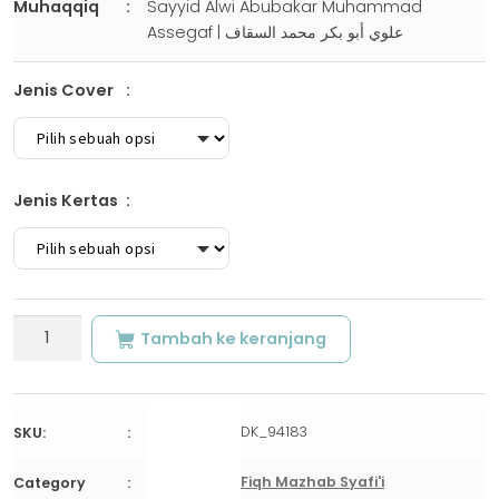
Muhaqqiq
Sayyid Alwi Abubakar Muhammad
Assegaf | علوي أبو بكر محمد السقاف
Jenis Cover
Jenis Kertas
Kuantitas
Tambah ke keranjang
SYARH
SULAM
AL-
MUNAJAH
DK_94183
SKU:
|
ﻛﺘﺎﺏ
Fiqh Mazhab Syafi'i
Category