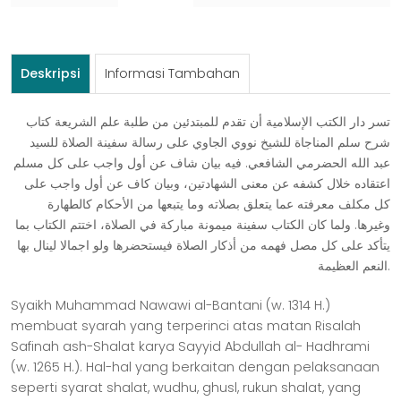
ﺷﺮﺡ
ﺳﻠﻢ
ﺍﻟﻤﻨﺎﺟﺎﺓ
Deskripsi
Informasi Tambahan
ﺗﺴﺮ ﺩﺍﺭ ﺍﻟﻜﺘﺐ ﺍﻹﺳﻼﻣﻴﺔ ﺃﻥ ﺗﻘﺪﻡ ﻟﻠﻤﺒﺘﺪﺋﻴﻦ ﻣﻦ ﻃﻠﺒﺔ ﻋﻠﻢ ﺍﻟﺸﺮﻳﻌﺔ ﻛﺘﺎﺏ
ﺷﺮﺡ ﺳﻠﻢ ﺍﻟﻤﻨﺎﺟﺎﺓ ﻟﻠﺸﻴﺦ ﻧﻮﻭﻱ ﺍﻟﺠﺎﻭﻱ ﻋﻠﻰ ﺭﺳﺎﻟﺔ ﺳﻔﻴﻨﺔ ﺍﻟﺼﻼﺓ ﻟﻠﺴﻴﺪ
ﻋﺒﺪ ﺍﻟﻠﻪ ﺍﻟﺤﻀﺮﻣﻲ ﺍﻟﺸﺎﻓﻌﻲ. ﻓﻴﻪ ﺑﻴﺎﻥ ﺷﺎﻑ ﻋﻦ ﺃﻭﻝ ﻭﺍﺟﺐ ﻋﻠﻰ ﻛﻞ ﻣﺴﻠﻢ
ﺍﻋﺘﻘﺎﺩﻩ ﺧﻼﻝ ﻛﺸﻔﻪ ﻋﻦ ﻣﻌﻨﻰ ﺍﻟﺸﻬﺎﺩﺗﻴﻦ، ﻭﺑﻴﺎﻥ ﻛﺎﻑ ﻋﻦ ﺃﻭﻝ ﻭﺍﺟﺐ ﻋﻠﻰ
ﻛﻞ ﻣﻜﻠﻒ ﻣﻌﺮﻓﺘﻪ ﻋﻤﺎ ﻳﺘﻌﻠﻖ ﺑﺼﻼﺗﻪ ﻭﻣﺎ ﻳﺘﺒﻌﻬﺎ ﻣﻦ ﺍﻷﺣﻜﺎﻡ ﻛﺎﻟﻄﻬﺎﺭﺓ
ﻭﻏﻴﺮﻫﺎ. ﻭﻟﻤﺎ ﻛﺎﻥ ﺍﻟﻜﺘﺎﺏ ﺳﻔﻴﻨﺔ ﻣﻴﻤﻮﻧﺔ ﻣﺒﺎﺭﻛﺔ ﻓﻲ ﺍﻟﺼﻼﺓ، ﺍﺧﺘﺘﻢ ﺍﻟﻜﺘﺎﺏ ﺑﻤﺎ
ﻳﺘﺄﻛﺪ ﻋﻠﻰ ﻛﻞ ﻣﺼﻞ ﻓﻬﻤﻪ ﻣﻦ ﺃﺫﻛﺎﺭ ﺍﻟﺼﻼﺓ ﻓﻴﺴﺘﺤﻀﺮﻫﺎ ﻭﻟﻮ ﺍﺟﻤﺎﻻ ﻟﻴﻨﺎﻝ ﺑﻬﺎ
ﺍﻟﻨﻌﻢ ﺍﻟﻌﻈﻴﻤﺔ.
Syaikh Muhammad Nawawi al-Bantani (w. 1314 H.)
membuat syarah yang terperinci atas matan Risalah
Safinah ash-Shalat karya Sayyid Abdullah al- Hadhrami
(w. 1265 H.). Hal-hal yang berkaitan dengan pelaksanaan
seperti syarat shalat, wudhu, ghusl, rukun shalat, yang