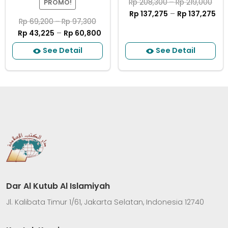
Rp
208,300
–
Rp
219,000
PROMO!
Rp
137,275
–
Rp
137,275
Rp
69,200
–
Rp
97,300
Rp
43,225
–
Rp
60,800
See Detail
See Detail
Dar Al Kutub Al Islamiyah
Jl. Kalibata Timur 1/61, Jakarta Selatan, Indonesia 12740