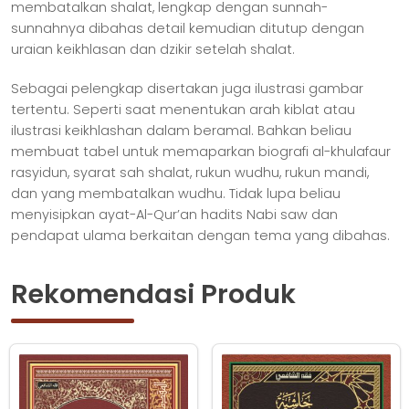
membatalkan shalat, lengkap dengan sunnah-
sunnahnya dibahas detail kemudian ditutup dengan
uraian keikhlasan dan dzikir setelah shalat.
Sebagai pelengkap disertakan juga ilustrasi gambar
tertentu. Seperti saat menentukan arah kiblat atau
ilustrasi keikhlashan dalam beramal. Bahkan beliau
membuat tabel untuk memaparkan biografi al-khulafaur
rasyidun, syarat sah shalat, rukun wudhu, rukun mandi,
dan yang membatalkan wudhu. Tidak lupa beliau
menyisipkan ayat-Al-Qur’an hadits Nabi saw dan
pendapat ulama berkaitan dengan tema yang dibahas.
Rekomendasi Produk
Produk
Produk
ini
ini
memiliki
memiliki