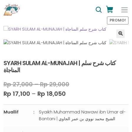
PROMO!
SYARH SULAM AL-MUNAJAH | ﻛﺘﺎﺏ ﺷﺮﺡ ﺳﻠﻢ
ﺍﻟﻤﻨﺎﺟﺎﺓ
Rp
27,000
–
Rp
29,000
Rp
17,100
–
Rp
18,050
Muallif
Syaikh Muhammad Nawawi ibn Umar al-
Bantani | الشيخ محمد نووي بن عمر الجاوي