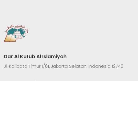
Dar Al Kutub Al Islamiyah
Jl. Kalibata Timur 1/61, Jakarta Selatan, Indonesia 12740
Kontak Kami
6285959521565
(021) 79197124
info@dkislamiyah.co.id
Senin - Jum'at
(08.00 - 17.00)