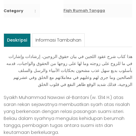
ﻋﻘﻮﺩ
ﺍﻟﻠﺠﻴﻦ
Fiqh Rumah Tangga
Category
Deskripsi
Informasi Tambahan
ﻫﺬﺍ ﻛﺘﺎﺏ ﺷﺮﺡ ﻋﻘﻮﺩ ﺍﻟﻠﺠﻴﻦ ﻓﻲ ﺑﻴﺎﻥ ﺣﻘﻮﻕ ﺍﻟﺰﻭﺟﻴﻦ، ﺇﺭﺷﺎﺩﺍﺕ ﻭﺇﺷﺎﺭﺍﺕ
ﻓﻲ ﻣﺎ ﻟﻠﺰﻭﺝ ﻋﻠﻰ ﺯﻭﺟﺘﻪ ﻭﻣﺎ ﻟﻬﺎ ﻋﻠﻰ ﺯﻭﺟﻬﺎ ﻣﻦ ﺍﻟﺤﻘﻮﻕ ﻭﺍﻟﻮﺍﺟﺒﺎﺕ، ﻗﺪﻣﻪ
ﺑﺄﺳﻠﻮﺏ ﺑﺪﻳﻊ ﺳﻬﻞ ﻋﺬﺏ ﻣﺸﺤﻮﻥ ﺑﺤﻜﺎﻳﺎﺕ ﺍﻷﻧﺒﻴﺎﺀ ﻭﺍﻟﺮﺳﻞ ﻭﺍﻟﺴﻠﻒ
ﺍﻟﺼﺎﻟﺤﻴﻦ ﻭﻣﺎ ﺟﺮى ﻟﻬﻢ ﻭﻋﻠﻴﻬﻢ ﻓﻲ ﻣﻌﺎﻣﻼﺗﻬﻢ ﻣﻊ ﺍﻟﺨﻠﻖ ﻭﻓﻲ ﻋﺸﺮﺗﻬﻢ
ﺍﻟﺰﻭﺟﻴﺔ، ﻓﺬﻟﻚ ﺷﺪﻳﺪ ﺍﻟﻮﻗﻊ ﻇﺎﻫﺮ ﺍﻟﻨﻔﻊ ﻓﻲ ﻗﻠﻮﺏ ﺍﻟﺨﻠﻖ
Syaikh Muhammad Nawawi al-Bantani (w. 1314 H.) atas
saran rekan sejawatnya membuatkan syarh atas risalah
yang berkenaan dengan relasi pasangan suami isteri.
Beliau dalam syarhnya mengulas kehidupan berumah
tangga, pembagian tugas antara suami istri dan
keutamaan berkeluarga.