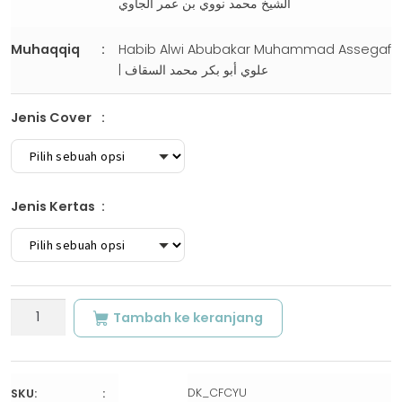
الشيخ محمد نووي بن عمر الجاوي
Muhaqqiq
Habib Alwi Abubakar Muhammad Assegaf
| علوي أبو بكر محمد السقاف
Jenis Cover
Jenis Kertas
Kuantitas
Tambah ke keranjang
SYARH
UQUDUL
LUJAIN
| ﺷﺮﺡ
DK_CFCYU
SKU: