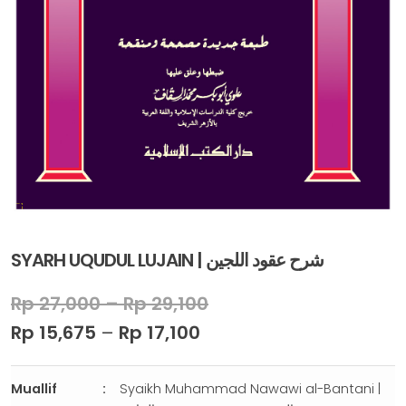
SYARH UQUDUL LUJAIN | ﺷﺮﺡ ﻋﻘﻮﺩ ﺍﻟﻠﺠﻴﻦ
Rp
27,000
–
Rp
29,100
Rp
15,675
–
Rp
17,100
Muallif
Syaikh Muhammad Nawawi al-Bantani |