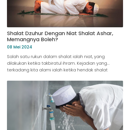
Shalat Dzuhur Dengan Niat Shalat Ashar,
Memangnya Boleh?
08 Mei 2024
Salah satu rukun dalam shalat ialah niat, yang
dilakukan ketika takbiratul ihram. Kejadian yang
terkadang kita alami ialah ketika hendak shalat
seperti dzuhur pada saat takbiratul ihram kita berniat
dengan shalat ashar ataupun sebaliknya. Apakah
boleh melakukan hal tersebut? Dan apakah itu niat?
Kita bahas dulu ya apa yang dimaksud dengan niat…
Pengertian Niat Niat […]