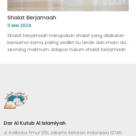
Shalat Berjamaah
11 Mei 2024
Shalat berjamaah merupakan shalat yang dilakukan
bersama-sama, paling sedikit itu terdiri dari imam dan
seorang makmum. Adapun hukum shalat berjamaah
ialah sunnah muakkad (sunnah yang sangat
dianjurkan). Berdasarkan hadist muttafaq alaih : صلاة
الجماعة أفضل من صلاة الفذ بسبع وعشرين درجة “Shalat
berjam aah itu lebih utama dari shalat sendirian selisih
dua puluh tujuh derajat (shalat)”. […]
Dar Al Kutub Al Islamiyah
Jl. Kalibata Timur 1/61, Jakarta Selatan, Indonesia 12740