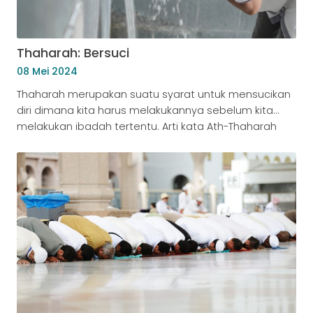
Thaharah: Bersuci
08 Mei 2024
Thaharah merupakan suatu syarat untuk mensucikan
diri dimana kita harus melakukannya sebelum kita
melakukan ibadah tertentu. Arti kata Ath-Thaharah
secara bahasa adalah kesucian. Secara definisi yang
dibawakan oleh ulama-ulama fiqih itu sangat banyak,
akan tetapi definisi yang ditulis didalam kitab Fathul
Qarib al-Mujib adalah : Suatu pekerjaan yang
membolehkan kita untuk mengerjakan shalat maupun
itu […]