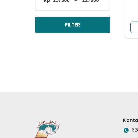
Rp
-
FILTER
Konta
62