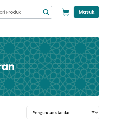
Masuk
ran