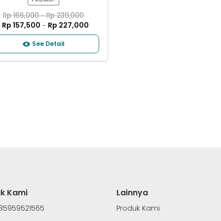
Rp
166,000
Rp
239,000
–
Rp
157,500
Rp
227,000
–
See Detail
k Kami
Lainnya
85959521565
Produk Kami