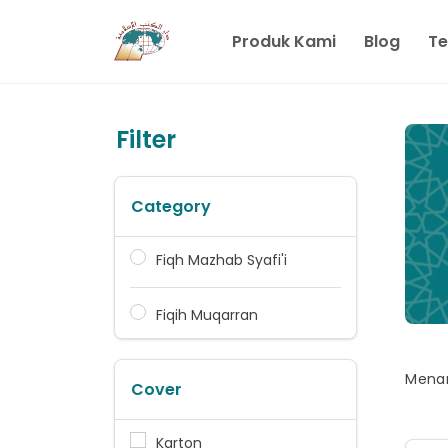
Produk Kami
Blog
Te
Filter
Category
Fiqh Mazhab Syafi'i
Fiqih Muqarran
Menam
Cover
Karton