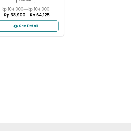
Rp
104,900
Rp
104,900
–
Rp
58,900
Rp
64,125
–
See Detail