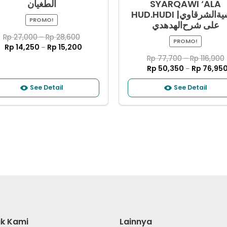
ﺍﻟﻄﻐﻴﺎﻥ
SYARQAWI ‘ALA
HUD.HUDI |ﺣﺎﺷﻴﺔﺍﻟﺸﺮﻗﺎﻭﻱ
PROMO!
ﻋﻠﻰ ﺷﺮﺡﺍﻟﻬﺪﻫﺪﻱ
Rp
27,000
–
Rp
28,600
PROMO!
Rp
14,250
Rp
15,200
–
Rp
77,700
–
Rp
116,900
Rp
50,350
Rp
76,95
–
See Detail
See Detail
k Kami
Lainnya