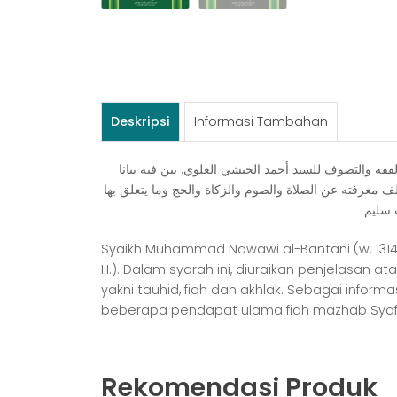
Deskripsi
Informasi Tambahan
ﻘﻪ ﻭﺍﻟﺘﺼﻮﻑ ﻟﻠﺴﻴﺪ ﺃﺣﻤﺪ ﺍﻟﺤﺒﺸﻲ ﺍﻟﻌﻠﻮﻱ. ﺑﻴﻦ ﻓﻴﻪ ﺑﻴﺎﻧﺎ
ﻣﻌﺮﻓﺘﻪ ﻋﻦ ﺍﻟﺼﻼﺓ ﻭﺍﻟﺼﻮﻡ ﻭﺍﻟﺰﻛﺎﺓ ﻭﺍﻟﺤﺞ ﻭﻣﺎ ﻳﺘﻌﻠﻖ ﺑﻬﺎ
Syaikh Muhammad Nawawi al-Bantani (w. 1314 H
H.). Dalam syarah ini, diuraikan penjelasan
yakni tauhid, fiqh dan akhlak. Sebagai info
beberapa pendapat ulama fiqh mazhab Syafi’
Rekomendasi Produk