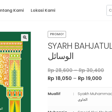
ntang Kami
Lokasi Kami
PROMO!
SYARH BAHJATUL WASA’
ﺍﻟﻮﺳﺎﺋﻞ
Rp
28,600
–
Rp
30,400
Rp
18,050
–
Rp
19,000
Muallif
Syaikh Muhammad Nawawi al-B
الجاوي