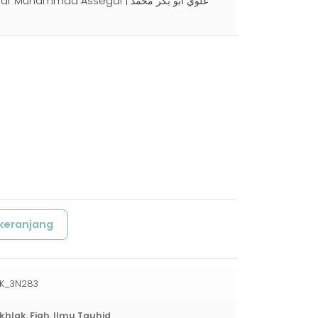
ammad Assegaf | علوي أبو بكر محمد
keranjang
K_3N283
khlak
,
Fiqh
,
Ilmu Tauhid