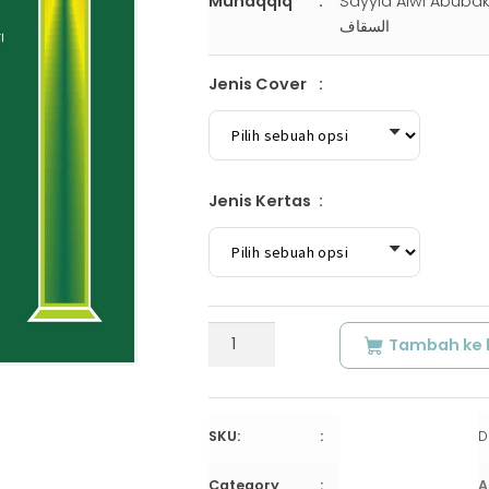
Muhaqqiq
Sayyid Alwi Abubakar Muh
السقاف
Jenis Cover
Jenis Kertas
Kuantitas
Tambah ke 
SYARH
BAHJATUL
WASA’IL
|
D
SKU:
شرح
ﺑﻬﺠﺔ
A
Category