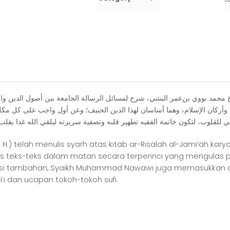
ﺍﻟﻮﺳﺎﺋﻞ
ﻣﺤﻤﺪ ﻧﻮﻭﻱ ﺑﻦﻋﻤﺮ ﺍﻟﺒﻨﺘﻨﻲ، ﺷﺮﺡ ﻟﻤﺴﺎﺋﻞ ﺍﻟﺮﺳﺎﻟﺔ ﺍﻟﺠﺎﻣﻌﺔ ﺑﻴﻦ ﺃﺻﻮﻝ ﺍﻟﺪﻳﻦ ﻭﺍﻟﻔ
ﺭﻛﺎﻥ ﺍﻹﺳﻼﻡ، ﻭﻫﻤﺎ ﺃﺳﺎﺳﺎﻥ ﻟﻬﺬﺍ ﺍﻟﺪﻳﻦ ﺍﻟﺤﻨﻴﻒ؛ ﻭﻋﻦ ﺃﻭﻝ ﻭﺍﺟﺐ ﻋﻠﻰ ﻛﻞ ﻣﻜﻠﻒ 
.) telah menulis syarh atas kitab ar-Risalah al-Jami’ah kary
 atas teks-teks dalam matan secara terperinci yang mengula
rmasi tambahan, Syaikh Muhammad Nawawi juga memasukkan dali
i dan ucapan tokoh-tokoh sufi.