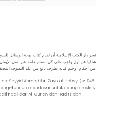
ﺗﺴﺮ ﺩﺍﺭ ﺍﻟﻜﺘﺐ ﺍﻹﺳﻼﻣﻴﺔ ﺃﻥ ﺗﻘﺪﻡ ﻛﺘﺎﺏ ﺑﻬﺠﺔ ﺍﻟﻮﺳﺎﺋﻞ ﻟﻠﺸﻴﺦ 
ﺷﺎﻓﻴﺎ ﻋﻦ ﺃﻭﻝ ﻭﺍﺟﺐ ﻋﻠﻰ ﻛﻞ ﻣﺴﻠﻢ ﻋﻠﻤﻪ ﻋﻦ ﺃﺻﻞ ﺍﻹﻳﻤﺎﻥ ﻭﺃ
ﻣﻦ ﺃﺣﻜﺎﻡ، ﻭﺧﺘﻢ ﻛﺘﺎﺑﻪ ﺑﻄﺮﻑ ﻧﺎﻓﻊ ﻣﻦ ﻋﻠﻢ ﺍﻟﺘﺼﻮﻑ ﺍﻟﻤﺼﻔﻲ ﻟﻠﻘﻠﻮﺏ، ﻟﺘﻜﻮﻥ ﺧﺎﺗﻤﺔ ﺍﻟﻔﻘﻴﻪ ﺗﻄﻬﻴﺮ ﻗﻠﺒﻪ ﻭﺗﺼﻔﻴﺔ ﺳﺮﻳﺮﺗﻪ ﻟﻴﻠﻘﻲ ﺍﻟﻠﻪ ﻏﺪﺍ ﺑﻘﻠﺐ ﺳﻠﻴﻢ.
a as-Sayyid Ahmad ibn Zayn al-Habsyi (w. 1145
s pengetahuan mendasar untuk setiap muslim,
l naqli dari Al-Qur’an dan Hadits dan