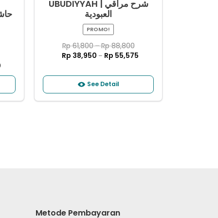
UBUDIYYAH | ﺷﺮﺡ ﻣﺮﺍﻗﻲ
ﺍﻟﻌﺒﻮﺩﻳﺔ
PROMO!
Rp
61,800
–
Rp
88,800
Rp
38,950
Rp
55,575
–
0
See Detail
Metode Pembayaran