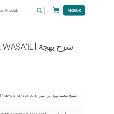
Masuk
IL | شرح ﺑﻬﺠﺔ
antani | الشيخ محمد نووي بن عمر