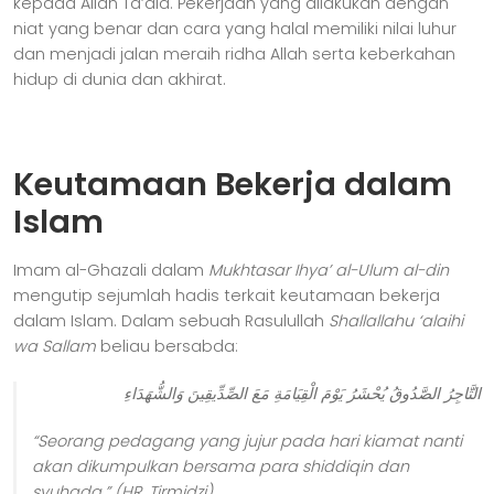
kepada Allah Ta’ala. Pekerjaan yang dilakukan dengan
niat yang benar dan cara yang halal memiliki nilai luhur
dan menjadi jalan meraih ridha Allah serta keberkahan
hidup di dunia dan akhirat.
Keutamaan Bekerja dalam
Islam
Imam al-Ghazali dalam
Mukhtasar Ihya’ al-Ulum al-din
mengutip sejumlah hadis terkait keutamaan bekerja
dalam Islam. Dalam sebuah Rasulullah
Shallallahu ‘alaihi
wa Sallam
beliau bersabda:
التَّاجِرُ الصَّدُوقُ يُحْشَرُ يَوْمَ الْقِيَامَةِ مَعَ الصِّدِّيقِينَ وَالشُّهَدَاءِ
“Seorang pedagang yang jujur pada hari kiamat nanti
akan dikumpulkan bersama para shiddiqin dan
syuhada.” (HR. Tirmidzi)