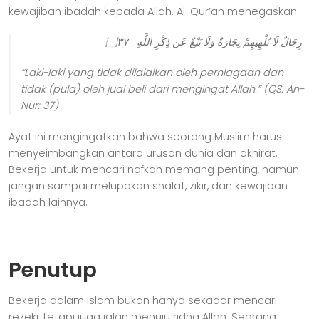
kewajiban ibadah kepada Allah. Al-Qur’an menegaskan:
رِجَالٌ لَا تُلْهِيهِمْ تِجَارَةٌ وَلَا بَيْعٌ عَن ذِكْرِ اللَّهِ ۝٣٧
“Laki-laki yang tidak dilalaikan oleh perniagaan dan
tidak (pula) oleh jual beli dari mengingat Allah.”
(QS. An-
Nur: 37)
Ayat ini mengingatkan bahwa seorang Muslim harus
menyeimbangkan antara urusan dunia dan akhirat.
Bekerja untuk mencari nafkah memang penting, namun
jangan sampai melupakan shalat, zikir, dan kewajiban
ibadah lainnya.
Penutup
Bekerja dalam Islam bukan hanya sekadar mencari
rezeki, tetapi juga jalan menuju ridha Allah. Seorang