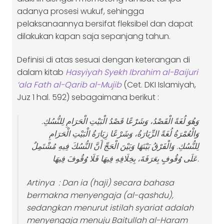
adanya prosesi wukuf, sehingga
pelaksanaannya bersifat fleksibel dan dapat
dilakukan kapan saja sepanjang tahun.
Definisi di atas sesuai dengan keterangan di
dalam kitab
Hasyiyah Syekh Ibrahim al-Baijuri
‘ala Fath al-Qarib al-Mujib
(Cet. DKI Islamiyah,
Juz 1 hal. 592) sebagaimana berikut :
وَهُوَ لُغَةً الْقَصْدُ، وَشَرْعًا قَصْدُ الْبَيْتِ الْحَرَامِ لِلنُّسُكِ.
وَالْعُمْرَةُ لُغَةً الزِّيَارَةُ، وَشَرْعًا زِيَارَةُ الْبَيْتِ الْحَرَامِ
لِلنُّسُكِ. وَالْفَرْقُ بَيْنَهَا وَبَيْنَ الْحَجِّ أَنَّ النُّسُكَ فِيهِ مُشْتَمِلٌ
عَلَى وُقُوفٍ بِعَرَفَةَ، بِخِلَافِهِ فِيهَا فَلَا وُقُوفَ فِيهَا.
Artinya :
Dan ia (haji) secara bahasa
bermakna menyengaja (al-qashdu),
sedangkan menurut istilah syariat adalah
menyengaja menuju Baitullah al-Haram