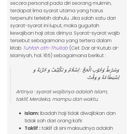
secara personal pada diri seorang mukmin,
terdapat lima syarat utama yang harus
terpenuhi terlebih dahulu. Jika salah satu dari
syarat-syarat ini luput, maka gugurlah
kewajiban haji atas dirinya. Syarat-syarat wajib
tersebut sebagaimana yang tertera dalam
kitab
Tuhfah ath-Thullab
(Cet. Dar al-Kutub al-
Islamiyah, hal. 165) sebagaimana berikut :
وَشَرْطُ وُجُوْبِ الْحَجِّ : اِسْلَامُ وَ تَكْلِيْفٌ وَ حُرِّيَةٌ وَ
اِسْتِطَاعَةٌ وَ وَقْتٌ
Artinya : syarat wajibnya adalah Islam,
taklif, Merdeka, mampu dan waktu.
Islam:
Ibadah haji tidak diwajibkan dan
tidak sah dari orang kafir.
Taklif :
taklif di sini maksudnya adalah