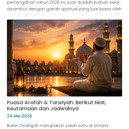
pertengahan tahun 2026 ini, syiar ibadah kurban selalu
disambut dengan gairah spiritual yang luar biasa oleh
umat Islam di tanah air. Di tengah masyarakat,
perhatian tidak hanya tertuju pada persiapan
pengadaan hewan seperti kurban kambing dan
kurban sapi, melainkan juga pada kuatnya kesadaran
untuk memahami fikih pra-kurban. Oleh […]
Puasa Arafah & Tarwiyah: Berikut Niat,
Keutamaan dan Jadwalnya
24 Mei 2026
Bulan Dzulhijjah merupakan salah satu di antara