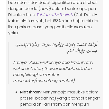
batal dan tidak dapat digantikan atau ditebus
dengan denda (
dam
) dalam bentuk apa pun.
Di dalam kitab
Tuhfah ath-Thullab
(Cet. Dar al-
Kutub al-Islamiyah, hal. 168), rukun haji terdiri dari
lima perkara dasar yang wajib dilaksanakan,
yaitu:
أَرْكَانُهُ خَمْسَةٌ: إِحْرَامٌ، وَوُقُوفٌ بِعَرَفَةَ، وَطَوَافُ إِفَاضَةٍ،
وَسَعْيٌ، وَإِزَالَةُ شَعْرٍ
Artinya :
Rukun-rukunnya ada lima: ihram,
wukuf di Arafah, thawaf ifadhah, sa’i, dan
menghilangkan rambut
(mencukur/memotong rambut).
Niat Ihram:
Menyengaja masuk ke dalam
prosesi ibadah haji yang ditandai dengan
pemakaian kain ihram dan menjauhi