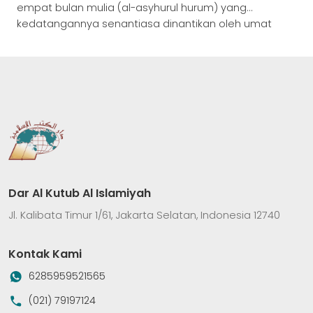
empat bulan mulia (al-asyhurul hurum) yang
kedatangannya senantiasa dinantikan oleh umat
Islam di seluruh penjuru dunia. Di dalam bulan ini,
Allah Subhanahu Wa Ta’ala melipatgandakan pahala
amal saleh dan membuka pintu ampunan selebar-
lebarnya. Bagi kaum muslimin yang belum
mendapatkan kesempatan menunaikan ibadah haji
ke Tanah Suci, Allah memberikan anugerah agung […]
Dar Al Kutub Al Islamiyah
Jl. Kalibata Timur 1/61, Jakarta Selatan, Indonesia 12740
Kontak Kami
6285959521565
(021) 79197124