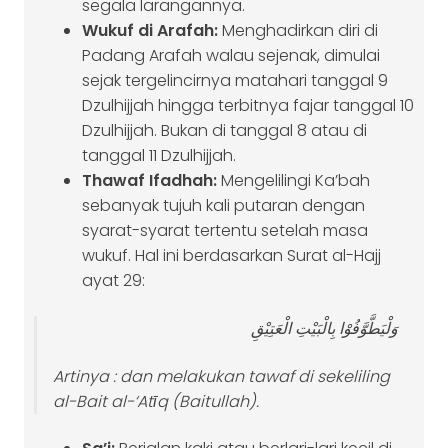
segala larangannya.
Wukuf di Arafah:
Menghadirkan diri di
Padang Arafah walau sejenak, dimulai
sejak tergelincirnya matahari tanggal 9
Dzulhijjah hingga terbitnya fajar tanggal 10
Dzulhijjah. Bukan di tanggal 8 atau di
tanggal 11 Dzulhijjah.
Thawaf Ifadhah:
Mengelilingi Ka’bah
sebanyak tujuh kali putaran dengan
syarat-syarat tertentu setelah masa
wukuf. Hal ini berdasarkan Surat al-Hajj
ayat 29:
وَلْيَطَّوَّفُوْا بِالْبَيْتِ الْعَتِيْقِ
Artinya
: dan melakukan tawaf di sekeliling
al-Bait al-‘Atīq (Baitullah).