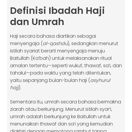
Definisi Ibadah Haji
dan Umrah
Haji secara bahasa diartikan sebagai
menyengaja (
al-qashdu
), sedangkan menurut
istilah syariat berarti menyengaja menuju
Baitullah (Ka’bah) untuk melaksanakan ritual
amalan tertentu—seperti wukuf, thawaf, sa’i, dan
tahalul—pada waktu yang telah ditentukan,
yaitu sepanjang bulan-bulan haji (
asyhurul
hajj
).
Sementara itu, umrah secara bahasa bermakna
ziarah atau berkunjung. Menurut istilah syar’i,
umrah adalah berkunjung ke Baitullah untuk
menunaikan thawaf dan sa’i yang kemudian
diakhiri dengan memotong rambut tanpa