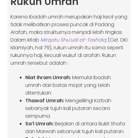
Rukun Umrah
Karena ibadah umrah merupakan haji kecil yang
tidak melibatkan prosesi puncak di Padang
Arafah, maka strukturnya menjadi lebih ringkas.
Dalam kitab
Mirqatu Shu’udi at-Tashdiq
(Cet. DKI
Islamiyah, hal 79), rukun umrah itu sama seperti
rukunnya haji, kecuali wukuf di arafah. Rukun
umrah tersebut adalah :
Niat Ihram Umrah:
Memulai ibadah
umrah dari batas miqat yang telah
ditentukan.
Thawaf Umrah:
Mengelilingi Ka’bah
sebanyak tujuh kali putaran secara
sempurna.
Sa’i Umrah:
Berjalan di antara Bukit Shafa
dan Marwah sebanyak tujuh kali putaran.