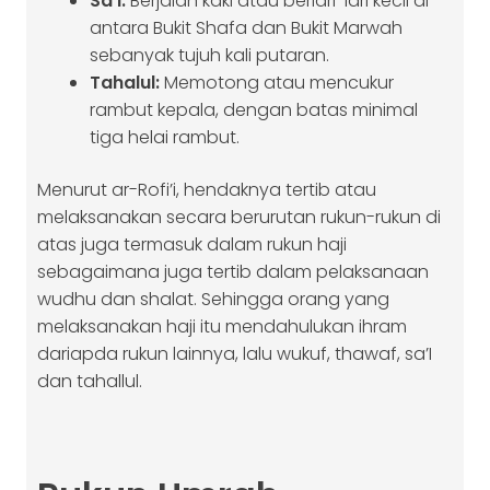
Sa’i:
Berjalan kaki atau berlari-lari kecil di
antara Bukit Shafa dan Bukit Marwah
sebanyak tujuh kali putaran.
Tahalul:
Memotong atau mencukur
rambut kepala, dengan batas minimal
tiga helai rambut.
Menurut ar-Rofi’i, hendaknya tertib atau
melaksanakan secara berurutan rukun-rukun di
atas juga termasuk dalam rukun haji
sebagaimana juga tertib dalam pelaksanaan
wudhu dan shalat. Sehingga orang yang
melaksanakan haji itu mendahulukan ihram
dariapda rukun lainnya, lalu wukuf, thawaf, sa’I
dan tahallul.