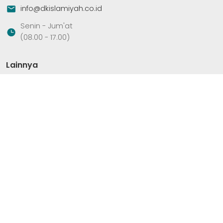
info@dkislamiyah.co.id
Senin - Jum'at
(08.00 - 17.00)
Lainnya
Produk Kami
Blog Kami
Metode Pembayaran
Temukan Kami di Media Sosial