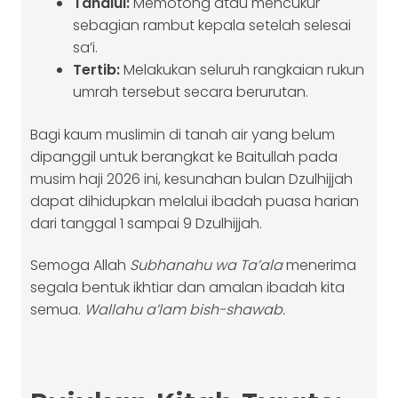
Tahalul:
Memotong atau mencukur
sebagian rambut kepala setelah selesai
sa’i.
Tertib:
Melakukan seluruh rangkaian rukun
umrah tersebut secara berurutan.
Bagi kaum muslimin di tanah air yang belum
dipanggil untuk berangkat ke Baitullah pada
musim haji 2026 ini, kesunahan bulan Dzulhijjah
dapat dihidupkan melalui ibadah puasa harian
dari tanggal 1 sampai 9 Dzulhijjah.
Semoga Allah
Subhanahu wa Ta’ala
menerima
segala bentuk ikhtiar dan amalan ibadah kita
semua.
Wallahu a’lam bish-shawab.