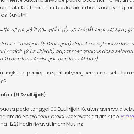
ama menyebutkan bahwa berpuasa pada hari Tarwiyah 
ng lalu. Keutamaan ini berdasarkan hadis nabi yang ter
as-Suyuthi:
 سَنَةٍ وَصَوْمُ يَوْمِ عَرَفَةَ كَفَّارَةُ سَنَتَيْنِ (أَبُو الشَّيْخِ، وَابْنُ النَّجَّارِ عَنِ ابْنِ عَبَ
a hari Tarwiyah (8 Dzulhijjah) dapat menghapus dosa 
ri Arafah (9 Dzulhijjah) dapat menghapus dosa selama 
ikh dan Ibnu An-Najjar, dari Ibnu Abbas).
di rangkaian persiapan spiritual yang sempurna sebelum 
ya.
fah (9 Dzulhijjah)
puasa pada tanggal 09 Dzulhijjah. Keutamaannya disebut
Muhammad
Shallallahu ‘alaihi wa Sallam
dalam kitab
Bulug
 hal. 122) hadis riwayat Imam Muslim: