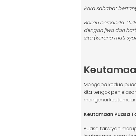
Para sahabat bertanya
Beliau bersabda: “Tida
dengan jiwa dan har
situ (karena mati sya
Keutamaan
Mengapa kedua puasa 
kita tengok penjelas
mengenai keutamaan di
Keutamaan Puasa Tar
Puasa tarwiyah merup