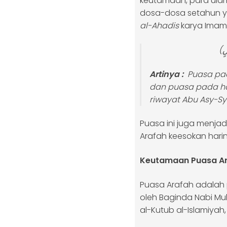
keutamaan, para ul
dosa-dosa setahun ya
al-Ahadis
karya Imam 
ّاسٍ
Artinya :
Puasa pad
dan puasa pada ha
riwayat Abu Asy-Sya
Puasa ini juga menja
Arafah keesokan harin
Keutamaan Puasa Ara
Puasa Arafah adalah 
oleh Baginda Nabi 
al-Kutub al-Islamiyah,