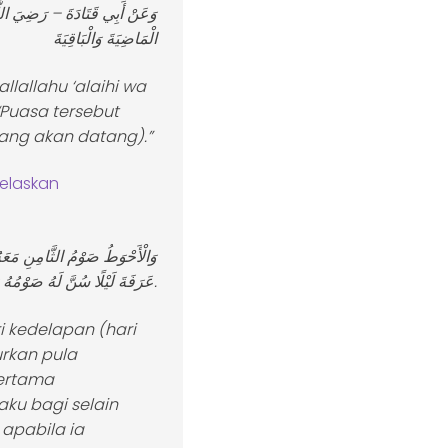
وَعَنْ أَبِي قَتَادَةَ – رَضِيَ اللَ
الْمَاضِيَةَ وَالْبَاقِيَةَ
llallahu ‘alaihi wa
“Puasa tersebut
ang akan datang).”
ijelaskan
وَالْأَحْوَطُ صَوْمُ الثَّامِنِ مَعَهُ
عَرَفَةَ لَيْلًا سُنَّ لَهُ صَوْمُهُ وَإِلَّا سُنَّ لَهُ فِطْرُهُ.
 kedelapan (hari
urkan pula
pertama
aku bagi selain
apabila ia