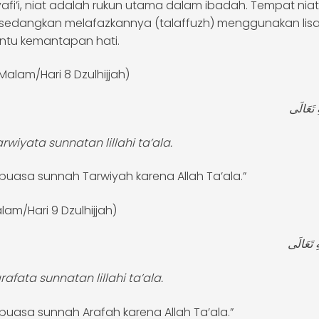
afi’i, niat adalah rukun utama dalam ibadah. Tempat niat
, sedangkan melafazkannya (talaffuzh) menggunakan li
tu kemantapan hati.
Malam/Hari 8 Dzulhijjah)
ِ تَعَالَى
iyata sunnatan lillahi ta’ala.
erpuasa sunnah Tarwiyah karena Allah Ta’ala.”
am/Hari 9 Dzulhijjah)
ِ تَعَالَى
fata sunnatan lillahi ta’ala.
rpuasa sunnah Arafah karena Allah Ta’ala.”