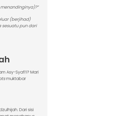
sa menandinginya)?”
eluar (berjihad)
 sesuatu pun dari
ah
 Asy-Syafi’i? Mari
ats
muktabar
hijah. Dari sisi