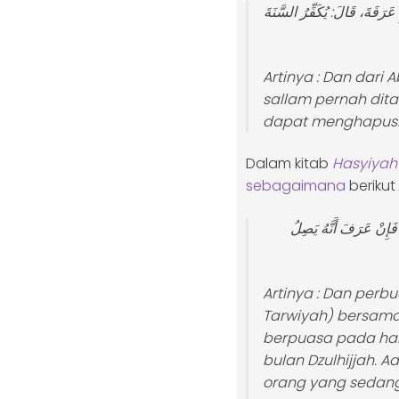
رَفَةَ، قَالَ: يُكَفِّرُ السَّنَةَ
Artinya :
Dan dari A
sallam pernah dita
dapat menghapuska
Dalam kitab
Hasyiyah 
sebagaimana
beri
 فَإِنْ عَرَفَ أَنَّهُ يَصِلُ
Artinya :
Dan perbua
Tarwiyah) bersamaa
berpuasa pada har
bulan
Dzulhijjah
. A
orang yang sedang