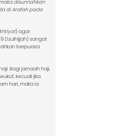
 maka disunnahkan
da di Arafah pada
khtiyat
) agar
Dzulhijjah) sangat
unnahkan berpuasa
ji. Bagi jamaah haji,
kuf, kecuali jika
m hari, maka ia