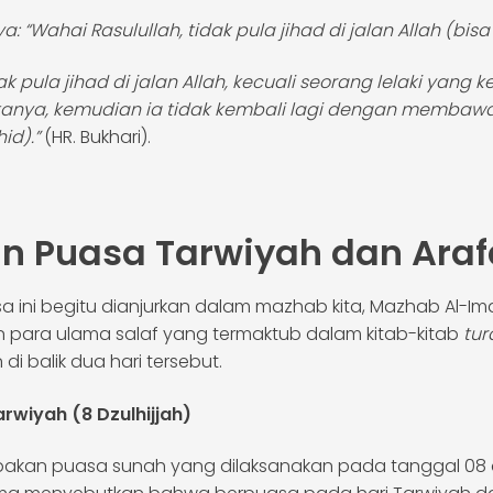
: “Wahai Rasulullah, tidak pula jihad di jalan Allah (bi
k pula jihad di jalan Allah, kecuali seorang lelaki yang k
tanya, kemudian ia tidak kembali lagi dengan membawa
hid).”
(HR. Bukhari).
 Puasa Tarwiyah dan Araf
ini begitu dianjurkan dalam mazhab kita, Mazhab Al-Imam
an para ulama salaf yang termaktub dalam kitab-kitab
tur
 balik dua hari tersebut.
wiyah (8 Dzulhijjah)
akan puasa sunah yang dilaksanakan pada tanggal 08 dzul