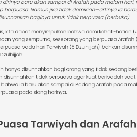
dirinya baru akan sampai di Arafah pada malam hari,
p berpuasa. Namun jika tidak demikian—artinya ia bera
isunnahkan baginya untuk tidak berpuasa (berbuka).
as, kita dapat menyimpulkan bahwa demi kehati-hatian (
i
an yang sempurna, seseorang yang berpuasa Arafah (9 
 berpuasa pada hari Tarwiyah (8 Dzulhijjah), bahkan dis
Dzulhijjah.
fah hanya disunnahkan bagi orang yang tidak sedang berha
disunnahkan tidak berpuasa agar kuat beribadah saat wu
 bahwa ia baru akan sampai di Padang Arafah pada mala
rpuasa pada siang harinya.
 Puasa Tarwiyah dan Arafah