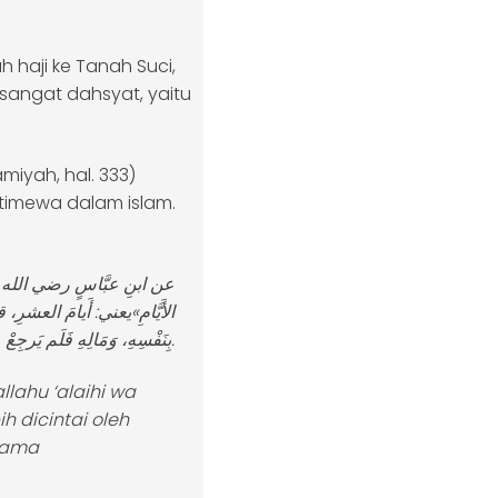
haji ke Tanah Suci,
angat dahsyat, yaitu
amiyah, hal. 333)
stimewa dalam islam.
عن ابنِ عبَّاسٍ رضي الله عنهما،
الأَيَّامِ»يعني: أَيامَ العشرِ، ق
بِنَفْسِهِ، وَمَالِهِ فَلَم يَرجِعْ منْ ذَلِكَ بِشَيءٍ» رواه البخاريُّ.
llahu ‘alaihi wa
h dicintai oleh
rtama