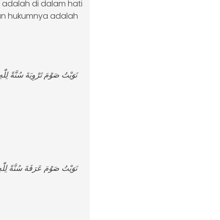
 adalah di dalam hati
san hukumnya adalah
نَوَيْتُ صَوْمَ تَرْوِيَةَ سُنَّةً لِلّٰه
نَوَيْتُ صَوْمَ عَرَفَةَ سُنَّةً لِلّٰه