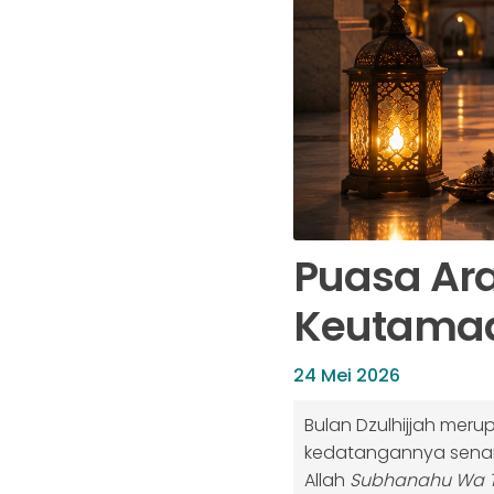
Puasa Ara
Keutamaa
24 Mei 2026
Bulan Dzulhijjah meru
kedatangannya senanti
Allah
Subhanahu Wa T