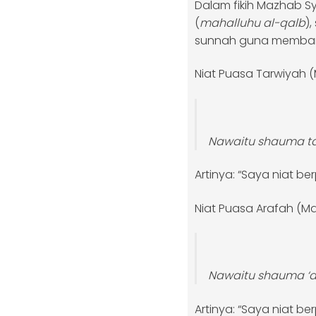
Dalam fikih Mazhab Sy
(
mahalluhu al-qalb
)
sunnah guna memban
Niat Puasa Tarwiyah (
Nawaitu shauma tarw
Artinya: “Saya niat b
Niat Puasa Arafah (Mal
Nawaitu shauma ‘ara
Artinya: “Saya niat be