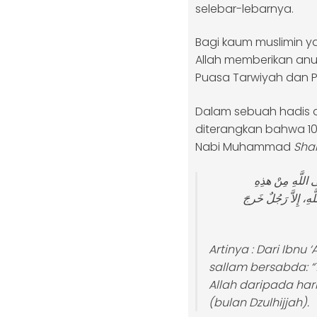
selebar-lebarnya.
Bagi kaum muslimin 
Allah memberikan an
Puasa Tarwiyah dan P
Dalam sebuah hadis d
diterangkan bahwa 10 
Nabi Muhammad
Shal
للَّهِ مِنْ هذِهِ
، إِلاَّ رَجُلٌ خَرجَ
Artinya :
Dari Ibnu ‘
sallam bersabda: “
Allah daripada har
(bulan
Dzulhijjah
).