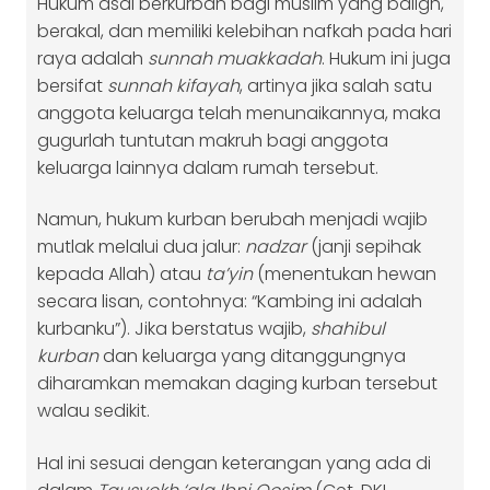
Hukum asal berkurban bagi muslim yang baligh,
berakal, dan memiliki kelebihan nafkah pada hari
raya adalah
sunnah muakkadah
. Hukum ini juga
bersifat
sunnah kifayah
, artinya jika salah satu
anggota keluarga telah menunaikannya, maka
gugurlah tuntutan makruh bagi anggota
keluarga lainnya dalam rumah tersebut.
Namun, hukum kurban berubah menjadi wajib
mutlak melalui dua jalur:
nadzar
(janji sepihak
kepada Allah) atau
ta’yin
(menentukan hewan
secara lisan, contohnya: “Kambing ini adalah
kurbanku”). Jika berstatus wajib,
shahibul
kurban
dan keluarga yang ditanggungnya
diharamkan memakan daging kurban tersebut
walau sedikit.
Hal ini sesuai dengan keterangan yang ada di