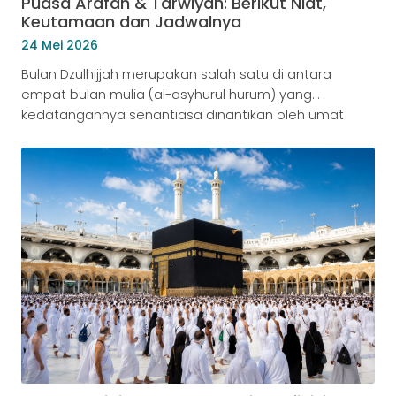
Puasa Arafah & Tarwiyah: Berikut Niat,
Keutamaan dan Jadwalnya
24 Mei 2026
Bulan Dzulhijjah merupakan salah satu di antara
empat bulan mulia (al-asyhurul hurum) yang
kedatangannya senantiasa dinantikan oleh umat
Islam di seluruh penjuru dunia. Di dalam bulan ini,
Allah Subhanahu Wa Ta’ala melipatgandakan pahala
amal saleh dan membuka pintu ampunan selebar-
lebarnya. Bagi kaum muslimin yang belum
mendapatkan kesempatan menunaikan ibadah haji
ke Tanah Suci, Allah memberikan anugerah agung […]