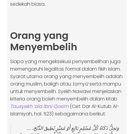
sedekah biasa.
Orang yang
Menyembelih
Siapa yang mengeksekusi penyembelihan juga
memengaruhi legalitas formal dalam fikih Islam.
Syarat utama orang yang menyembelih adalah
orang muslim, baligh atau
tamyiz
serta mampu
untuk menyembelih. Syekh Nawawi menjelaskan
kriteria orang boleh menyembelih dalam kitab
Tausyekh ‘ala Ibni Qosim
(Cet. Dar Al-Kutub Al-
Islamiyah, hal. 523) sebagaimana berikut:
وَتَحِلُّ ذَكَاةُ كُلِّ مُسْلِمٍ بَالِغٍ أَوْ مُمَيِّزٍ يُطِيقُ الذَّبْحَ، …..