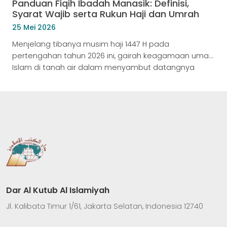
Panduan Fiqih Ibadah Manasik: Definisi,
Syarat Wajib serta Rukun Haji dan Umrah
25 Mei 2026
Menjelang tibanya musim haji 1447 H pada
pertengahan tahun 2026 ini, gairah keagamaan umat
Islam di tanah air dalam menyambut datangnya
bulan Dzulhijjah kian terasa kuat. Di tengah
masyarakat, kebutuhan bimbingan keagamaan
mengenai hakikat ibadah haji, kepastian waktu
lebaran haji, hingga panduan tata cara manasik yang
sah menjadi topik yang sangat dinanti. Kesadaran
untuk menyempurnakan […]
Dar Al Kutub Al Islamiyah
Jl. Kalibata Timur 1/61, Jakarta Selatan, Indonesia 12740