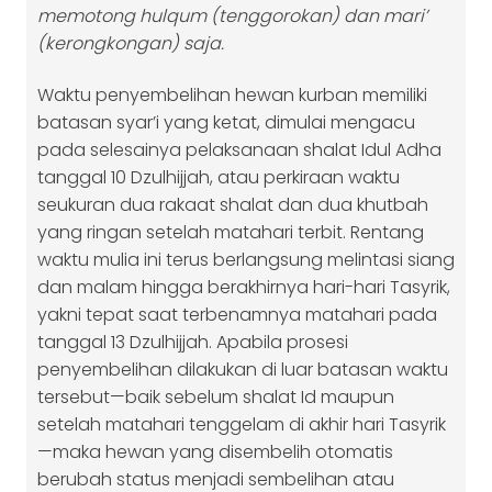
memotong hulqum (tenggorokan) dan mari’
(kerongkongan) saja.
Waktu penyembelihan hewan kurban memiliki
batasan syar’i yang ketat, dimulai mengacu
pada selesainya pelaksanaan shalat Idul Adha
tanggal 10 Dzulhijjah, atau perkiraan waktu
seukuran dua rakaat shalat dan dua khutbah
yang ringan setelah matahari terbit. Rentang
waktu mulia ini terus berlangsung melintasi siang
dan malam hingga berakhirnya hari-hari Tasyrik,
yakni tepat saat terbenamnya matahari pada
tanggal 13 Dzulhijjah. Apabila prosesi
penyembelihan dilakukan di luar batasan waktu
tersebut—baik sebelum shalat Id maupun
setelah matahari tenggelam di akhir hari Tasyrik
—maka hewan yang disembelih otomatis
berubah status menjadi sembelihan atau