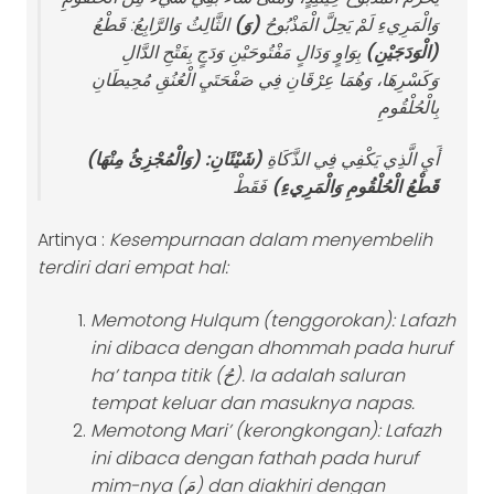
وَالْمَرِيءِ لَمْ يَحِلَّ الْمَذْبُوحُ
(وَ)
الثَّالِثُ وَالرَّابِعُ: قَطْعُ
(الْوَدَجَيْنِ)
بِوَاوٍ وَدَالٍ مَفْتُوحَيْنِ وَدَجٍ بِفَتْحِ الدَّالِ
وَكَسْرِهَا، وَهُمَا عِرْقَانِ فِي صَفْحَتَيِ الْعُنُقِ مُحِيطَانِ
بِالْحُلْقُومِ
أَيِ الَّذِي يَكْفِي فِي الذَّكَاةِ
(شَيْئَانِ:
(وَالْمُجْزِئُ مِنْهَا)
قَطْعُ الْحُلْقُومِ وَالْمَرِيءِ)
فَقَطْ
Artinya :
Kesempurnaan dalam menyembelih
terdiri dari empat hal:
Memotong Hulqum (tenggorokan): Lafazh
ini dibaca dengan dhommah pada huruf
ha’ tanpa titik (
حُ
). Ia adalah saluran
tempat keluar dan masuknya napas.
Memotong Mari’ (kerongkongan): Lafazh
ini dibaca dengan fathah pada huruf
mim-nya (
مَ
) dan diakhiri dengan