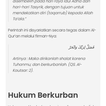
disembelih pada hari raya Idul Adha dan
hari-hari Tasyrik, dengan tujuan untuk
mendekatkan diri (taqarrub) kepada Allah
Ta’ala.”
Perintah ini disyariatkan secara tegas dalam Al-
Qur’an melalui firman-Nya:
فَصَلِّ لِرَبِّكَ وَانْحَرْ
Artinya :
Maka dirikanlah shalat karena
Tuhanmu; dan berkurbanlah.
(QS. Al-
Kautsar: 2).
Hukum Berkurban