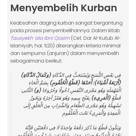
Menyembelih Kurban
Keabsahan daging kurban sangat bergantung
pada prosesi penyembelihannya. Dalam kitab
Tausyekh ‘ala Ibni Qosim
(Cet. Dar Al-Kutub Al-
Islamiyah, hal. 520) diterangkan kriteria minimal
dan sempurna (anjuran) dalam menyembelih
sebagaimana berikut:
فِي بَعْضِ النُّسَخِ:وَيُسْتَحَبُّ فِي الذَّكَاةِ
(وَكَمَالُ الذَّكَاةِ)
(أَرْبَعَةُ أَشْيَاءَ): أَحَدُهَا (قَطْعُ الْحُلْقُومِ)
بِضَمِّ الْحَاءِ
الْمُهْمَلَةِ وَهُوَ مَجْرَى النَّفَسِ دُخُولًا وَخُرُوجًا
(وَ)
الثَّانِي:
قَطْعُ
(الْمَرِيءِ)
بِفَتْحِ مِيمِهِ وَهُوَ هَمْزٌ آخِرُهُ وَيَجُوزُ
تَسْهِيلُهُ وَهُوَ مَجْرَى الطَّعَامِ وَالشَّرَابِ مِنَ الْحَلْقِ إِلَى
الْمَعِدَةِ وَالْمَرِيءُ تَحْتَ الْحُلْقُومِ.
وَيَكُونُ قَطْعُ مَا ذُكِرَ دَفْعَةً وَاحِدَةً لَا فِي دَفْعَتَيْنِ فَإِنَّهُ
يَحْرُمُ الْمَذْبُوحُ حِينَئِذٍ، وَمَتَى شَاءَ بَقِيَ شَيْءٌ مِنَ الْحُلْقُومِ