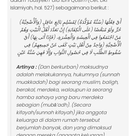
dalam
Tausyekh ‘ala Ibni Qosim
(Cet. DKI
Islamiyah, hal. 527) sebagaimana berikut :
(وَالْأُضْحِيَّةُ) أَيْ فِعْلُهَا (سُنَّةٌ مُؤَكَّدَةٌ) لِمُسْلِمٍ بَالِغٍ عاقِلٍ
حُرٍّ وَلَوْ مُبَعَّضًا (عَلَى الْكِفَايَةِ) إِنْ تَعَدَّدَ أَهْلُ الْبَيْتِ وَهُمْ
مَنْ اجْتَمَعُوا فِي الْعِيشَةِ وَالْعِشْرَةِ، (فَإِذَا أَتَى بِهَا) أَيْ
الْأُضْحِيَّةِ (وَاحِدٌ مِنْ أَهْلِ بَيْتٍ كَفَى عَنْ جَمِيعِهِمْ) فِي
سُقُوطِ الطَّلَبِ لَا فِي حُصُولِ الثَّوَابِ وَإِلَّا فَهِيَ سُنَّةُ عَيْنٍ
Artinya :
(Dan berkurban) maksudnya
adalah melakukannya, hukumnya (sunnah
muakkadah) bagi seorang muslim, baligh,
berakal, merdeka, walaupun ia seorang
hamba sahaya yang baru merdeka
sebagian (mubā’adh). (Secara
kifayah/sunnah kifayah) jika anggota
keluarga di dalam rumah tersebut
berjumlah banyak, dan yang dimaksud
dengan mereka (anggota keluarga)