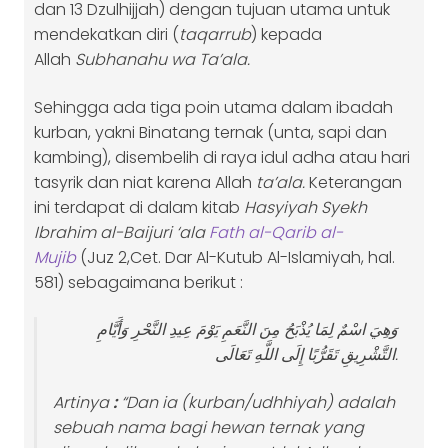
dan 13 Dzulhijjah) dengan tujuan utama untuk
mendekatkan diri (
taqarrub
) kepada
Allah
Subhanahu wa Ta’ala.
Sehingga ada tiga poin utama dalam ibadah
kurban, yakni Binatang ternak (unta, sapi dan
kambing), disembelih di raya idul adha atau hari
tasyrik dan niat karena Allah
ta’ala.
Keterangan
ini terdapat di dalam kitab
Hasyiyah Syekh
Ibrahim al-Baijuri ‘ala
Fath al-Qarib al-
Mujib
(Juz 2,Cet. Dar Al-Kutub Al-Islamiyah, hal.
581) sebagaimana berikut :
وَهِيَ اسْمٌ لِمَا يُذْبَحُ مِنَ النَّعَمِ يَوْمَ عِيدِ النَّحْرِ وَأَيَّامِ
التَّشْرِيقِ تَقَرُّبًا إِلَى اللَّهِ تَعَالَى.
Artinya
:
“
Dan ia (kurban/udhhiyah) adalah
sebuah nama bagi hewan ternak yang