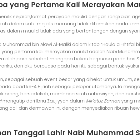
pa yang Pertama Kali Merayakan Ma
menilik sejarah,format perayaan maulid dengan rangkaian 
iroh dalam satu majelis memang tidak ditemukan pada zaman N
itas dalam maulid tidak ada yang bertentangan dengan syari
d Muhammad bin Alawi Al-Maliki dalam kitab “Haula al-Ihtifal b
 yang pertama kali merayakan maulid adalah Nabi Muhammad 
ya oleh para sahabat mengapa beliau berpuasa pada hari Sen
iranku, dan aku berpuasa pada hari itu sebagai bentuk syukur.”
, sebagai sebuah event besar yang dihelat untuk umum, sej
 pada abad ke-4 Hijriah sebagai pelopor utamanya. Ia m
k orang, bersedekah, membaca siroh nabawiyah, dan bersh
i
mengutip dari Ibnu Zaujiyyah dalam
Mir’atuz Zaman
yang me
yang adil dan dermawan ini, dengan menyediakan ribuan hew
pan Tanggal Lahir Nabi Muhammad 