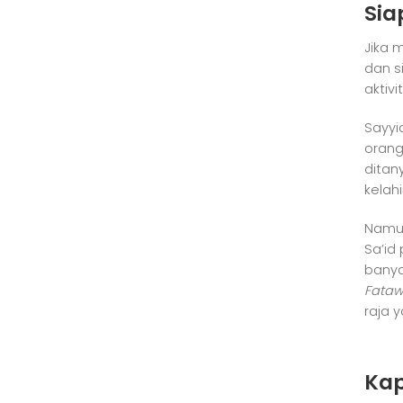
Sia
Jika 
dan s
aktiv
Sayyi
orang
ditan
kelah
Namun
Sa’id
banya
Fataw
raja 
Ka