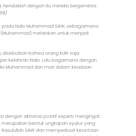
, hendaklah dengan itu mereka bergembira.
58)
juk pada Nabi Muhammad SAW, sebagaimana
mu (Muhammad) melainkan untuk menjadi
i, disebutkan bahwa orang kafir saja
gan kelahiran Nabi. Lalu bagaimana dengan
Nabi Muhammad dan mati dalam keadaan
i dengan aktivitas positif seperti mengingat
an merupakan bentuk ungkapan syukur yang
ak Rasulullah SAW dan memperkuat kecintaan