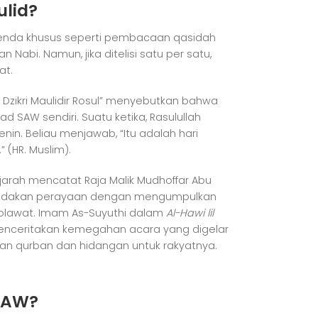
ulid?
agenda khusus seperti pembacaan qasidah
abi. Namun, jika ditelisi satu per satu,
at.
i Dzikri Maulidir Rosul” menyebutkan bahwa
SAW sendiri. Suatu ketika, Rasulullah
in. Beliau menjawab, “Itu adalah hari
 (HR. Muslim).
arah mencatat Raja Malik Mudhoffar Abu
engadakan perayaan dengan mengumpulkan
olawat. Imam As-Suyuthi dalam
Al-Hawi lil
nceritakan kemegahan acara yang digelar
an qurban dan hidangan untuk rakyatnya.
SAW?