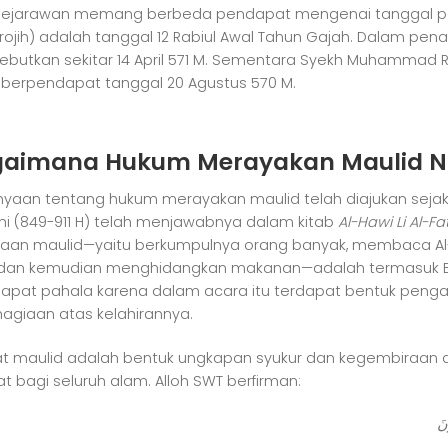
sejarawan memang berbeda pendapat mengenai tanggal past
(rojih) adalah tanggal 12 Rabiul Awal Tahun Gajah. Dalam p
butkan sekitar 14 April 571 M. Sementara Syekh Muhammad 
u berpendapat tanggal 20 Agustus 570 M.
aimana Hukum Merayakan Maulid N
nyaan tentang hukum merayakan maulid telah diajukan sejak
hi (849-911 H) telah menjawabnya dalam kitab
Al-Hawi Li Al-Fa
aan maulid—yaitu berkumpulnya orang banyak, membaca Al-
 dan kemudian menghidangkan makanan—adalah termasuk Bid
pat pahala karena dalam acara itu terdapat bentuk pen
agiaan atas kelahirannya.
at maulid adalah bentuk ungkapan syukur dan kegembiraan
t bagi seluruh alam. Alloh SWT berfirman:
نَ