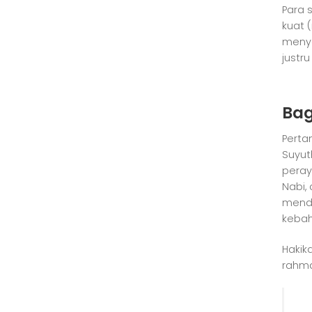
Para 
kuat 
menye
justr
Bag
Perta
Suyut
peray
Nabi,
menda
kebah
Hakik
rahma