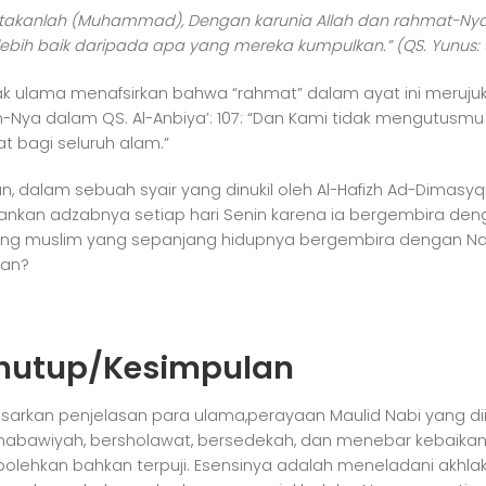
takanlah (Muhammad), Dengan karunia Allah dan rahmat-Nya
 lebih baik daripada apa yang mereka kumpulkan.” (QS. Yunus: 
k ulama menafsirkan bahwa “rahmat” dalam ayat ini meru
n-Nya dalam QS. Al-Anbiya’: 107: “Dan Kami tidak mengutus
t bagi seluruh alam.”
n, dalam sebuah syair yang dinukil oleh Al-Hafizh Ad-Dimasyq
gankan adzabnya setiap hari Senin karena ia bergembira den
ng muslim yang sepanjang hidupnya bergembira dengan 
man?
nutup/Kesimpulan
sarkan penjelasan para ulama,perayaan Maulid Nabi yang diis
 nabawiyah, bersholawat, bersedekah, dan menebar kebaik
bolehkan bahkan terpuji. Esensinya adalah meneladani akhl