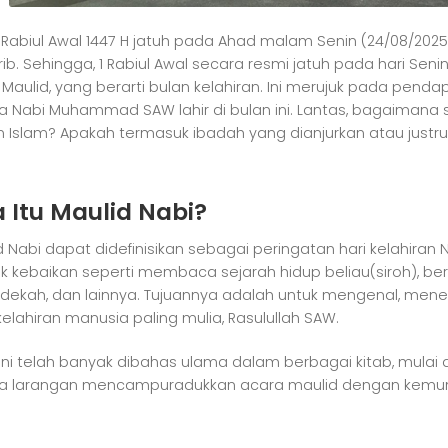
 Rabiul Awal 1447 H jatuh pada Ahad malam Senin (24/08/2025),
ib. Sehingga, 1 Rabiul Awal secara resmi jatuh pada hari Senin
 Maulid, yang berarti bulan kelahiran. Ini merujuk pada pen
 Nabi Muhammad SAW lahir di bulan ini. Lantas, bagaiman
 Islam? Apakah termasuk ibadah yang dianjurkan atau justru
 Itu Maulid Nabi?
d Nabi dapat didefinisikan sebagai peringatan hari kelahi
k kebaikan seperti membaca sejarah hidup beliau(siroh), b
dekah, dan lainnya. Tujuannya adalah untuk mengenal, men
kelahiran manusia paling mulia, Rasulullah SAW.
 ini telah banyak dibahas ulama dalam berbagai kitab, mulai d
a larangan mencampuradukkan acara maulid dengan kemu