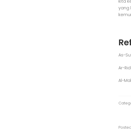
kita 
yang 
kemun
Re
As-Suy
Ar-Rid
Al-Mal
Categ
Poste