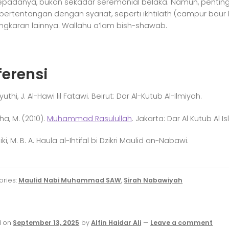
kepadanya, bukan sekadar seremonial belaka. Namun, penting
bertentangan dengan syariat, seperti ikhtilath (campur bau
gkaran lainnya. Wallahu a’lam bish-shawab.
ferensi
uthi, J. Al-Hawi lil Fatawi. Beirut: Dar Al-Kutub Al-Ilmiyah.
ha, M. (2010).
Muhammad Rasulullah
. Jakarta: Dar Al Kutub Al I
iki, M. B. A. Haula al-Ihtifal bi Dzikri Maulid an-Nabawi.
ories:
Maulid Nabi Muhammad SAW
,
Sirah Nabawiyah
d on
September 13, 2025
by
Alfin Haidar Ali
—
Leave a comment