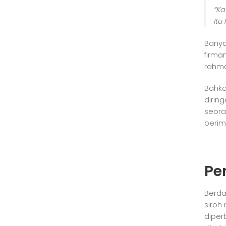
“Ka
Itu
Banya
firma
rahma
Bahka
dirin
seora
beri
Pe
Berda
siroh
diper