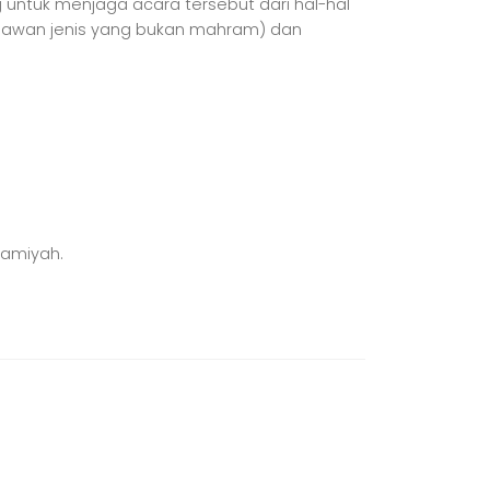
 untuk menjaga acara tersebut dari hal-hal
r lawan jenis yang bukan mahram) dan
slamiyah.