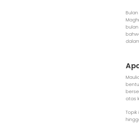
Bulan
Maghr
bulan
bahwa
dalam
Apa
Mauli
bentu
berse
atas 
Topik
hingg