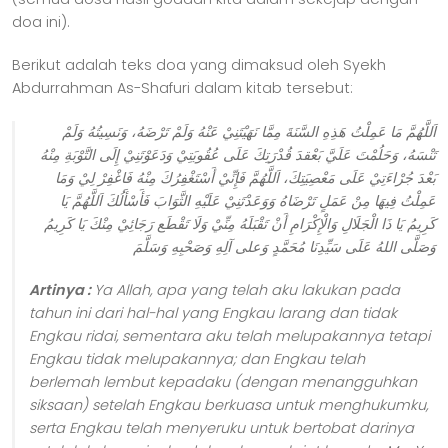
doa ini).
Berikut adalah teks doa yang dimaksud oleh Syekh
Abdurrahman As-Shafuri dalam kitab tersebut:
اَللَّهُمَّ مَا عَمِلْتُ هَذِهِ السَّنَةَ مِمَّا نَهَيْتَنِيْ عَنْهُ وَلَمْ تَرْضَهُ، وَنَسِيتُهُ وَلَمْ
تَنْسَهُ، وَحَلُمْتَ عَلَيَّ بَعْقدَ قُدْرَتِكَ عَلَى عُقُوبَتِيْ وَدَعَوْتَنِيْ إِلَى التَّوْبَةِ مِنْهُ
بَعْدَ جُرْاءَتِيْ عَلَى مَعْصِيَتِكَ، اَللَّهُمَّ فَإِنِّيْ أَسْتَغْفِرُكَ مِنْهُ فَاغْفِرْ لِيْ وَمَا
عَمِلْتُ فِيهَا مِنْ عَمَلٍ تَرْضَاهُ وَوَعَدْتَنِيْ عَلَيْهِ الثَّوَابَ فَأَسْأَلُكَ اَللَّهُمَّ يَا
كَرِيمُ يَا ذَا الْجَلَالِ وَالْإِكْرَامِ أَنْ تَقْبَلَهُ مِنِّيْ وَلَا تَقْطَع رَجَائِيْ مِنْكَ يَا كَرِيمُ
وَصَلَّى اللهُ عَلَى سَيِّدِنَا مُحَمَّدٍ وَعلى آلِهِ وَصَحْبِهِ وَسَلَّمَ
Artinya :
Ya Allah, apa yang telah aku lakukan pada
tahun ini dari hal-hal yang Engkau larang dan tidak
Engkau ridai, sementara aku telah melupakannya tetapi
Engkau tidak melupakannya; dan Engkau telah
berlemah lembut kepadaku (dengan menangguhkan
siksaan) setelah Engkau berkuasa untuk menghukumku,
serta Engkau telah menyeruku untuk bertobat darinya