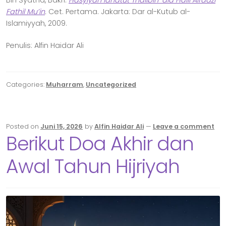
Bin Syatha, Bakri.
Hasyiyah Ianatut Thalibin ‘ala Halli Alfadzi
Fathil Mu’in
.
Cet. Pertama. Jakarta: Dar al-Kutub al-
Islamiyyah, 2009.
Penulis: Alfin Haidar Ali
Categories:
Muharram
,
Uncategorized
Posted on
Juni 15, 2026
by
Alfin Haidar Ali
—
Leave a comment
Berikut Doa Akhir dan
Awal Tahun Hijriyah