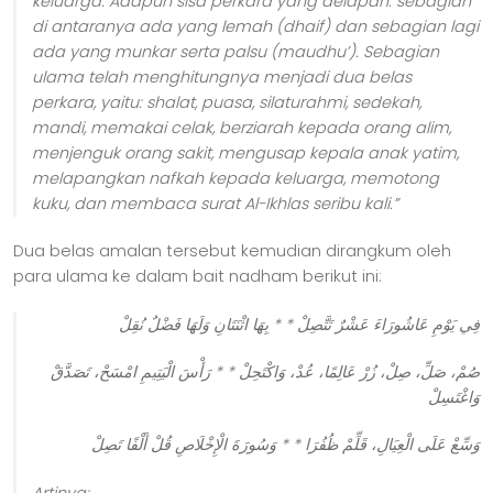
keluarga. Adapun sisa perkara yang delapan: sebagian
di antaranya ada yang lemah (dhaif) dan sebagian lagi
ada yang munkar serta palsu (maudhu’). Sebagian
ulama telah menghitungnya menjadi dua belas
perkara, yaitu: shalat, puasa, silaturahmi, sedekah,
mandi, memakai celak, berziarah kepada orang alim,
menjenguk orang sakit, mengusap kepala anak yatim,
melapangkan nafkah kepada keluarga, memotong
kuku, dan membaca surat Al-Ikhlas seribu kali.”
Dua belas amalan tersebut kemudian dirangkum oleh
para ulama ke dalam bait nadham berikut ini:
فِي يَوْمِ عَاشُورَاءَ عَشْرٌ تَتَّصِلْ * * بِهَا اثْنَتَانِ وَلَهَا فَضْلٌ نُقِلْ
صُمْ، صَلِّ، صِلْ، زُرْ عَالِمًا، عُدْ، وَاكْتَحِلْ * * رَأْسَ الْيَتِيمِ امْسَحْ، تَصَدَّقْ
وَاغْتَسِلْ
وَسِّعْ عَلَى الْعِيَالِ، قَلِّمْ ظُفُرَا * * وَسُورَةَ الْإِخْلَاصِ قُلْ أَلْفًا تَصِلْ
Artinya: