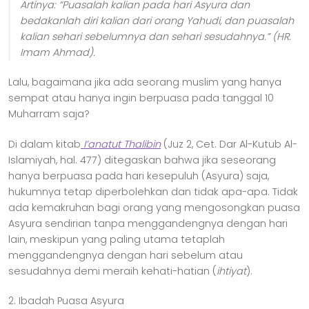
Artinya:
“Puasalah kalian pada hari Asyura dan
bedakanlah diri kalian dari orang Yahudi, dan puasalah
kalian sehari sebelumnya dan sehari sesudahnya.”
(HR.
Imam Ahmad).
Lalu, bagaimana jika ada seorang muslim yang hanya
sempat atau hanya ingin berpuasa pada tanggal 10
Muharram saja?
Di dalam kitab
I’anatut
Thalibin
(Juz 2, Cet. Dar Al-Kutub Al-
Islamiyah, hal. 477) ditegaskan bahwa jika seseorang
hanya berpuasa pada hari kesepuluh (Asyura) saja,
hukumnya tetap diperbolehkan dan tidak apa-apa. Tidak
ada kemakruhan bagi orang yang mengosongkan puasa
Asyura sendirian tanpa menggandengnya dengan hari
lain, meskipun yang paling utama tetaplah
menggandengnya dengan hari sebelum atau
sesudahnya demi meraih kehati-hatian (
ihtiyat
).
2. Ibadah Puasa Asyura