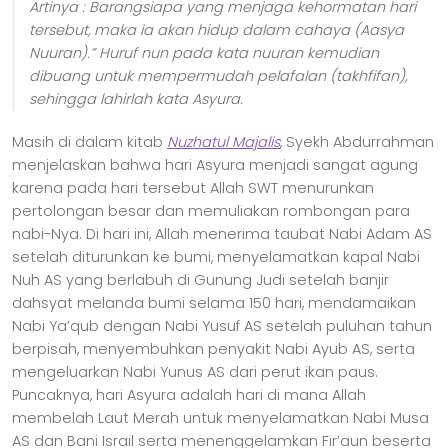
Artinya
: Barangsiapa yang menjaga kehormatan hari
tersebut, maka ia akan hidup dalam cahaya (Aasya
Nuuran).” Huruf nun pada kata nuuran kemudian
dibuang untuk mempermudah pelafalan (takhfifan),
sehingga lahirlah kata Asyura.
Masih di dalam kitab
Nuzhatul Majalis
, Syekh Abdurrahman
menjelaskan bahwa hari Asyura menjadi sangat agung
karena pada hari tersebut Allah SWT menurunkan
pertolongan besar dan memuliakan rombongan para
nabi-Nya. Di hari ini, Allah menerima taubat Nabi Adam AS
setelah diturunkan ke bumi, menyelamatkan kapal Nabi
Nuh AS yang berlabuh di Gunung Judi setelah banjir
dahsyat melanda bumi selama 150 hari, mendamaikan
Nabi Ya’qub dengan Nabi Yusuf AS setelah puluhan tahun
berpisah, menyembuhkan penyakit Nabi Ayub AS, serta
mengeluarkan Nabi Yunus AS dari perut ikan paus.
Puncaknya, hari Asyura adalah hari di mana Allah
membelah Laut Merah untuk menyelamatkan Nabi Musa
AS dan Bani Israil serta menenggelamkan Fir’aun beserta