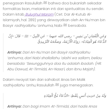
penegasan Rasulullah ﷺ bahwa doa bukanlah sekadar
formalitas lisan, melainkan inti dari spiritualitas itu sendiri.
Dalam kitab
Bulughul Marom
(Cet. Dar Al-Kutub Al-
Islamiyah, hal. 289) yang diriwayatkan oleh An-Nu’man bin
Basyir
radhiyallahu ‘anhuma
, Nabi ﷺ bersabda:
وَعَنِ النُّعْمَانِ بْنِ بَشِيرٍ – رضي الله عنهما – عَنِ النَّبِيِّ – ﷺ – قَالَ: «إِنَّ
الدُّعَاءَ هُوَ الْعِبَادَةُ». رَوَاهُ الْأَرْبَعَةُ، وَصَحَّحَهُ التِّرْمِذِيُّ
Artinya:
Dari An-Nu’man bin Basyir radhiyallahu
‘anhuma, dari Nabi shallallahu ‘alaihi wa sallam, beliau
bersabda: ‘Sesungguhnya doa itu adalah ibadah.
(HR.
Abu Dawud, At-Tirmidzi, An-Nasa’i, dan Ibnu Majah).
Dalam riwayat lain dari sahabat Anas bin Malik
radhiyallahu ‘anhu
, Rasulullah ﷺ juga menegaskan:
وَلَهُ مِنْ حَدِيثِ أَنَسٍ بِلَفْظِ: «الدُّعَاءُ مُخُّ الْعِبَادَةِ
Artinya:
Dan bagi Imam At-Tirmidzi, dari hadis Anas