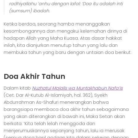
radhiyallahu ‘anhu dengan lafal: ‘Doa itu adalah inti
(sumsum) ibadah.
Ketika berdoa, seorang hamba menanggalkan
kesombongannya dan mengakui kelemahan dirinya di
hadapan Allah yang Maha Kuasa. Atas dasar hakikat
inilah, kita dianjurkan menutup tahun yang lalu dan
membuka tahun yang baru dengan untaian doa berikut:
Doa Akhir Tahun
Dalam kitab
Nuzhatul Majalis wa Muntakhabun Nafa’is
(Cet. Dar Al-Kutub Al-Islamiyah, hal. 362), Syekh
Abdurrahman As-Shafuri menerangkan bahwa
barangsiapa membaca doa akhir tahun sebagaimana
yang akan diterangkan di bawah ini, Maka Setan akan
berkata: ‘Kita telah lelah menggoda dan
menjerumuskannya sepanjang tahun, lalu ia merusak
(semua dosa hasil godaan kita dalam sekejap dengan