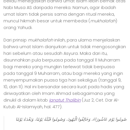
beliau menegaskan bahwa umat Islam lebih berhak atas
Nabi Musa AS daripada mereka. Namun, agar ibadah
umat Islam tidak persis sama dengan ritual mereka,
muncul hikmah besar untuk membedai (
mukhalafah
)
orang Yahudi.
Dari prinsip
mukhalafah
inilah, para ulama menjelaskan
bahwa umat Islam dianjurkan untuk tidak mengosongkan
hari sebelum atau sesudah Asyura. Maka dari itu,
disunnahkan pula berpuasa pada tanggal 11 Muharram
bagi mereka yang mungkin terlewat tidak berpuasa
pada tanggal 9 Muharram, atau bagi mereka yang ingin
menyempurnakan puasa tiga hari sekaligus (tanggal 9,
10, dan 11). Hal ini bersandar secara kuat pada hadis yang
diriwayatkan oleh Imam Ahmad sebagaimana yang
dinukil di dalam kitab
Ianatut Thalibin
(Juz 2, Cet. Dar Al-
Kutub Al-Islamiyah, hal. 477):
صُومُوا يَوْمَ عَاشُورَاءَ، وَخَالِفُوا الْيَهُودَ، وَصُومُوا قَبْلَهُ يَوْمًا، وَبَعْدَهُ يَوْمًا