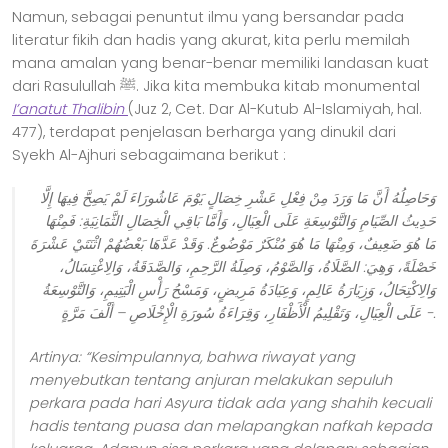
Namun, sebagai penuntut ilmu yang bersandar pada
literatur fikih dan hadis yang akurat, kita perlu memilah
mana amalan yang benar-benar memiliki landasan kuat
dari Rasulullah ﷺ. Jika kita membuka kitab monumental
I’anatut Thalibin
(Juz 2, Cet. Dar Al-Kutub Al-Islamiyah, hal.
477), terdapat penjelasan berharga yang dinukil dari
Syekh Al-Ajhuri sebagaimana berikut :
وَحَاصِلُهُ أَنَّ مَا وَرَدَ مِنْ فِعْلِ عَشْرِ خِصَالٍ يَوْمَ عَاشُورَاءَ لَمْ يَصِحَّ فِيهَا إِلَّا
حَدِيثُ الصِّيَامِ وَالتَّوْسِعَةِ عَلَى الْعِيَالِ، وَأَمَّا بَاقِي الْخِصَالِ الثَّمَانِيَةِ: فَمِنْهَا
مَا هُوَ ضَعِيفٌ، وَمِنْهَا مَا هُوَ مُنْكَرٌ مَوْضُوعٌ. وَقَدْ عَدَّهَا بَعْضُهُمْ اثْنَتَيْ عَشْرَةَ
خَصْلَةً، وَهِيَ: الصَّلَاةُ، وَالصَّوْمُ، وَصِلَةُ الرَّحِمِ، وَالصَّدَقَةُ، وَالِاغْتِسَالُ،
وَالِاكْتِحَالُ، وَزِيَارَةُ عَالِمٍ، وَعِيَادَةُ مَرِيضٍ، وَمَسْحُ رَأْسِ الْيَتِيمِ، وَالتَّوْسِعَةُ
عَلَى الْعِيَالِ، وَتَقْلِيمُ الْأَظْفَارِ، وَقِرَاءَةُ سُورَةِ الْإِخْلَاصِ – أَلْفَ مَرَّةٍ -.
Artinya:
“Kesimpulannya, bahwa riwayat yang
menyebutkan tentang anjuran melakukan sepuluh
perkara pada hari Asyura tidak ada yang shahih kecuali
hadis tentang puasa dan melapangkan nafkah kepada